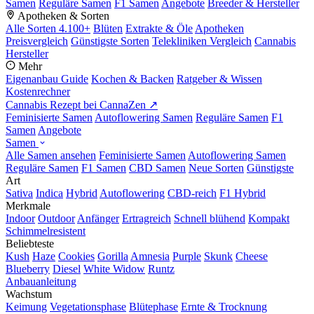
Samen
Reguläre Samen
F1 Samen
Angebote
Breeder & Hersteller
Apotheken & Sorten
Alle Sorten
4.100+
Blüten
Extrakte & Öle
Apotheken
Preisvergleich
Günstigste Sorten
Telekliniken Vergleich
Cannabis
Hersteller
Mehr
Eigenanbau Guide
Kochen & Backen
Ratgeber & Wissen
Kostenrechner
Cannabis Rezept bei CannaZen ↗
Feminisierte Samen
Autoflowering Samen
Reguläre Samen
F1
Samen
Angebote
Samen
Alle Samen ansehen
Feminisierte Samen
Autoflowering Samen
Reguläre Samen
F1 Samen
CBD Samen
Neue Sorten
Günstigste
Art
Sativa
Indica
Hybrid
Autoflowering
CBD-reich
F1 Hybrid
Merkmale
Indoor
Outdoor
Anfänger
Ertragreich
Schnell blühend
Kompakt
Schimmelresistent
Beliebteste
Kush
Haze
Cookies
Gorilla
Amnesia
Purple
Skunk
Cheese
Blueberry
Diesel
White Widow
Runtz
Anbauanleitung
Wachstum
Keimung
Vegetationsphase
Blütephase
Ernte & Trocknung