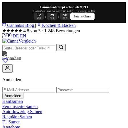
Cannabis-Rezept schon ab 9,99 €
CannaZen: kein Videotermin nötig · Lieferung in 48h
12
29
58
:
:
Jetzt sichern
STD
MIN
SEK
Cannabis Blog
|
Kochen & Backen
★★★★★
4.8 von 5 · 1.248 Bewertungen
🇩🇪
DE
EN
Anmelden
Anmelden
Hanfsamen
Feminisierte Samen
Autoflowering Samen
Reguläre Samen
F1 Samen
Angebote