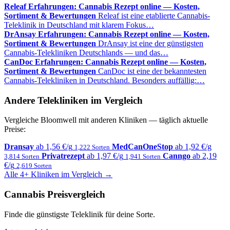
Releaf Erfahrungen: Cannabis Rezept online — Kosten,
Sortiment & Bewertungen
Releaf ist eine etablierte Cannabis-
Teleklinik in Deutschland mit klarem Fokus…
DrAnsay Erfahrungen: Cannabis Rezept online — Kosten,
Sortiment & Bewertungen
DrAnsay ist eine der günstigsten
Cannabis-Telekliniken Deutschlands — und das…
CanDoc Erfahrungen: Cannabis Rezept online — Kosten,
Sortiment & Bewertungen
CanDoc ist eine der bekanntesten
Cannabis-Telekliniken in Deutschland. Besonders auffällig:…
Andere Telekliniken im Vergleich
Vergleiche Bloomwell mit anderen Kliniken — täglich aktuelle
Preise:
Dransay
ab 1,56 €/g
MedCanOneStop
ab 1,92 €/g
1,222 Sorten
Privatrezept
ab 1,97 €/g
Canngo
ab 2,19
3,814 Sorten
1,941 Sorten
€/g
2,619 Sorten
Alle 4+ Kliniken im Vergleich →
Cannabis Preisvergleich
Finde die günstigste Teleklinik für deine Sorte.