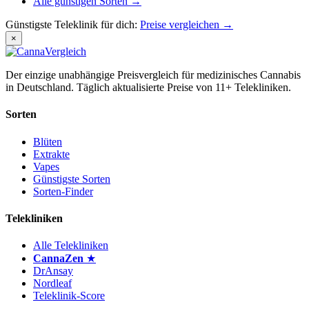
Alle günstigen Sorten →
Günstigste Teleklinik für dich:
Preise vergleichen →
×
Der einzige unabhängige Preisvergleich für medizinisches Cannabis
in Deutschland. Täglich aktualisierte Preise von 11+ Telekliniken.
Sorten
Blüten
Extrakte
Vapes
Günstigste Sorten
Sorten-Finder
Telekliniken
Alle Telekliniken
CannaZen
★
DrAnsay
Nordleaf
Teleklinik-Score