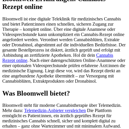
Rezept online
Bloomwell ist eine digitale Teleklinik für medizinisches Cannabis
und bietet Patient:innen einen schnellen, sicheren Zugang zur
Therapie – komplett online. Über eine digitale Anamnese oder
Videosprechstunde kann unkompliziert ein Cannabis-Rezept online
angefordert werden. Verordnet werden Cannabisblüten, Extrakte
oder Dronabinol, abgestimmt auf die individuellen Bedürfnisse. Der
gesamte Bestellprozess ist diskret, ärztlich geprüft und erfolgt mit
Anbindung an zertifizierte Apotheken. Hol dir dein
Cannabis
Rezept online
. Nach einer datengeschützten Online-Anamnese oder
einer optionalen Videosprechstunde prüfen erfahrene Ärzt:innen die
medizinische Eignung. Liegt diese vor, wird das Rezept direkt an
eine angebundene Apotheke übermittelt – zur Versorgung mit
Cannabisblüten, Extraktprodukten oder Dronabinol.
Was Bloomwell bietet?
Bloomwell steht für moderne Cannabistherapie über Telemedizin.
Mehr dazu:
Telemedizin-Anbieter vergleichen
Die Plattform
ermöglicht es Patient:innen, ein ärztlich geprüftes Rezept für
medizinisches Cannabis schnell, sicher und komplett digital zu
erhalten – ganz ohne Wartezimmer und mit minimalem Aufwand.