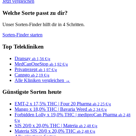
Jetzt vergleichen
Welche Sorte passt zu dir?
Unser Sorten-Finder hilft dir in 4 Schritten.
Sorten-Finder starten
Top Telekliniken
Dransay
ab 1,56 €/g
MedCanOneStop
ab 1,92 €/g
Privatrezept
ab 1,97 €/g
Canngo
ab 2,19 €/g
Alle Kliniken vergleichen →
Günstigste Sorten heute
EMT-2 x 17,5% THC | Four 20 Pharma
ab 2,25 €/g
Mango x 18,0% THC | Bavaria Weed
ab 2,34 €/g
Forbidden Lolly x 19,0% THC | mediproCan Pharma
ab 2,48
€/g
SIS 20/0 x 20,0% THC | Materia
ab 2,48 €/g
Materia SIS 20/0 x 20,0% THC
ab 2,48 €/g