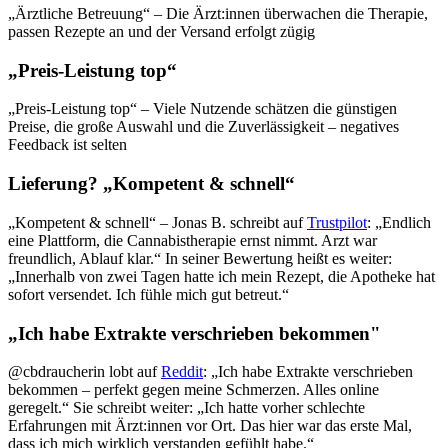
„Ärztliche Betreuung“ – Die Ärzt:innen überwachen die Therapie,
passen Rezepte an und der Versand erfolgt zügig
„Preis-Leistung top“
„Preis-Leistung top“ – Viele Nutzende schätzen die günstigen
Preise, die große Auswahl und die Zuverlässigkeit – negatives
Feedback ist selten
Lieferung? „Kompetent & schnell“
„Kompetent & schnell“ – Jonas B. schreibt auf
Trustpilot
: „Endlich
eine Plattform, die Cannabistherapie ernst nimmt. Arzt war
freundlich, Ablauf klar.“ In seiner Bewertung heißt es weiter:
„Innerhalb von zwei Tagen hatte ich mein Rezept, die Apotheke hat
sofort versendet. Ich fühle mich gut betreut.“
„Ich habe Extrakte verschrieben bekommen"
@cbdraucherin lobt auf
Reddit
: „Ich habe Extrakte verschrieben
bekommen – perfekt gegen meine Schmerzen. Alles online
geregelt.“ Sie schreibt weiter: „Ich hatte vorher schlechte
Erfahrungen mit Ärzt:innen vor Ort. Das hier war das erste Mal,
dass ich mich wirklich verstanden gefühlt habe.“