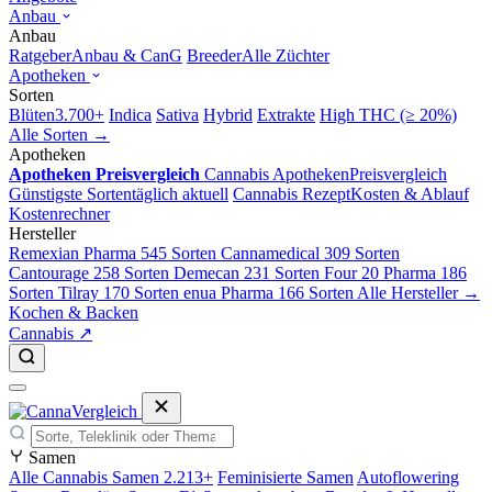
Anbau
Anbau
Ratgeber
Anbau & CanG
Breeder
Alle Züchter
Apotheken
Sorten
Blüten
3.700+
Indica
Sativa
Hybrid
Extrakte
High THC (≥ 20%)
Alle Sorten →
Apotheken
Apotheken Preisvergleich
Cannabis Apotheken
Preisvergleich
Günstigste Sorten
täglich aktuell
Cannabis Rezept
Kosten & Ablauf
Kostenrechner
Hersteller
Remexian Pharma
545 Sorten
Cannamedical
309 Sorten
Cantourage
258 Sorten
Demecan
231 Sorten
Four 20 Pharma
186
Sorten
Tilray
170 Sorten
enua Pharma
166 Sorten
Alle Hersteller →
Kochen & Backen
Cannabis ↗
Samen
Alle Cannabis Samen
2.213+
Feminisierte Samen
Autoflowering