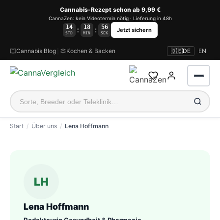
Cannabis-Rezept schon ab 9,99 €
CannaZen: kein Videotermin nötig · Lieferung in 48h
14
18
56
:
:
Jetzt sichern
STD
MIN
SEK
Cannabis Blog
|
Kochen & Backen
🇩🇪
DE
EN
Start
Über uns
Lena Hoffmann
Lena Hoffmann — Autor bei
Anmelden
LH
Lena Hoffmann