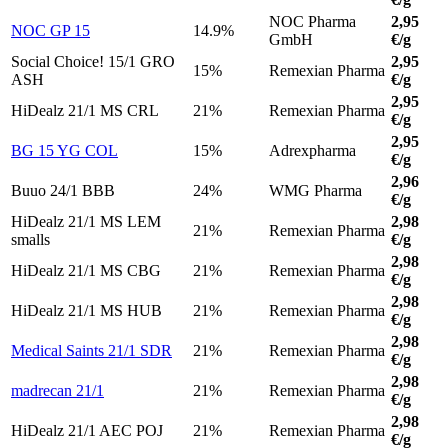
NOC Pharma
2,95
NOC GP 15
14.9%
GmbH
€/g
Social Choice! 15/1 GRO
2,95
15%
Remexian Pharma
ASH
€/g
2,95
HiDealz 21/1 MS CRL
21%
Remexian Pharma
€/g
2,95
BG 15 YG COL
15%
Adrexpharma
€/g
2,96
Buuo 24/1 BBB
24%
WMG Pharma
€/g
HiDealz 21/1 MS LEM
2,98
21%
Remexian Pharma
smalls
€/g
2,98
HiDealz 21/1 MS CBG
21%
Remexian Pharma
€/g
2,98
HiDealz 21/1 MS HUB
21%
Remexian Pharma
€/g
2,98
Medical Saints 21/1 SDR
21%
Remexian Pharma
€/g
2,98
madrecan 21/1
21%
Remexian Pharma
€/g
2,98
HiDealz 21/1 AEC POJ
21%
Remexian Pharma
€/g