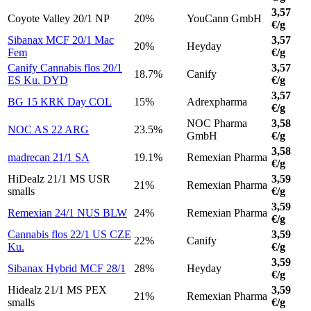
3,57
Coyote Valley 20/1 NP
20%
YouCann GmbH
€/g
Sibanax MCF 20/1 Mac
3,57
20%
Heyday
Fem
€/g
Canify Cannabis flos 20/1
3,57
18.7%
Canify
ES Ku. DYD
€/g
3,57
BG 15 KRK Day COL
15%
Adrexpharma
€/g
NOC Pharma
3,58
NOC AS 22 ARG
23.5%
GmbH
€/g
3,58
madrecan 21/1 SA
19.1%
Remexian Pharma
€/g
HiDealz 21/1 MS USR
3,59
21%
Remexian Pharma
smalls
€/g
3,59
Remexian 24/1 NUS BLW
24%
Remexian Pharma
€/g
Cannabis flos 22/1 US CZE
3,59
22%
Canify
Ku.
€/g
3,59
Sibanax Hybrid MCF 28/1
28%
Heyday
€/g
Hidealz 21/1 MS PEX
3,59
21%
Remexian Pharma
smalls
€/g