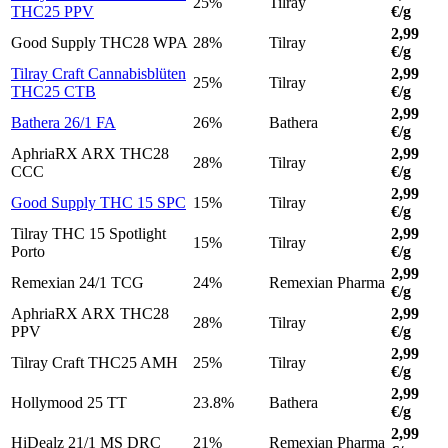
25%
Tilray
THC25 PPV
€/g
2,99
Good Supply THC28 WPA
28%
Tilray
€/g
Tilray Craft Cannabisblüten
2,99
25%
Tilray
THC25 CTB
€/g
2,99
Bathera 26/1 FA
26%
Bathera
€/g
AphriaRX ARX THC28
2,99
28%
Tilray
CCC
€/g
2,99
Good Supply THC 15 SPC
15%
Tilray
€/g
Tilray THC 15 Spotlight
2,99
15%
Tilray
Porto
€/g
2,99
Remexian 24/1 TCG
24%
Remexian Pharma
€/g
AphriaRX ARX THC28
2,99
28%
Tilray
PPV
€/g
2,99
Tilray Craft THC25 AMH
25%
Tilray
€/g
2,99
Hollymood 25 TT
23.8%
Bathera
€/g
2,99
HiDealz 21/1 MS DRC
21%
Remexian Pharma