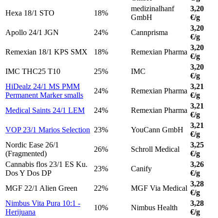
medizinalhanf
3,20
Hexa 18/1 STO
18%
GmbH
€/g
3,20
Apollo 24/1 JGN
24%
Cannprisma
€/g
3,20
Remexian 18/1 KPS SMX
18%
Remexian Pharma
€/g
3,20
IMC THC25 T10
25%
IMC
€/g
HiDealz 24/1 MS PMM
3,21
24%
Remexian Pharma
Permanent Marker smalls
€/g
3,21
Medical Saints 24/1 LEM
24%
Remexian Pharma
€/g
3,21
VOP 23/1 Marios Selection
23%
YouCann GmbH
€/g
Nordic Ease 26/1
3,25
26%
Schroll Medical
(Fragmented)
€/g
Cannabis flos 23/1 ES Ku.
3,26
23%
Canify
Dos Y Dos DP
€/g
3,28
MGF 22/1 Alien Green
22%
MGF Via Medical
€/g
Nimbus Vita Pura 10:1 -
3,28
10%
Nimbus Health
Herijuana
€/g