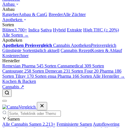
Anbau
Anbau
Ratgeber
Anbau & CanG
Breeder
Alle Züchter
Apotheken
Sorten
Blüten
3.700+
Indica
Sativa
Hybrid
Extrakte
High THC (≥ 20%)
Alle Sorten →
Apotheken
Apotheken Preisvergleich
Cannabis Apotheken
Preisvergleich
Günstigste Sorten
täglich aktuell
Cannabis Rezept
Kosten & Ablauf
Kostenrechner
Hersteller
Remexian Pharma
545 Sorten
Cannamedical
309 Sorten
Cantourage
258 Sorten
Demecan
231 Sorten
Four 20 Pharma
186
Sorten
Tilray
170 Sorten
enua Pharma
166 Sorten
Alle Hersteller →
Kochen & Backen
Cannabis ↗
Samen
Alle Cannabis Samen
2.213+
Feminisierte Samen
Autoflowering