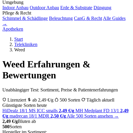
Umgebung
Indoor Anbau
Outdoor Anbau
Erde & Substrate
Düngung
Pflege & Recht
Schimmel & Schädlinge
Beleuchtung
CanG & Recht
Alle Guides
→
Apotheken
Start
Telekliniken
Weed
Weed Erfahrungen &
Bewertungen
Unabhängiger Test: Sortiment, Preise & Patientenerfahrungen
Lizenziert
ab 2,49 €/g
500 Sorten
Täglich aktuell
Günstigste Sorten heute
HiDealz 18/1 MS ICC smalls
2,49 €/g
MH Medplant FD 13/1
2,49
€/g
madrecan 18/1 MDR
2,50 €/g
Alle 500 Sorten ansehen →
2,49 €/g
Bluten ab
500
Sorten
Hersteller im Sortiment: