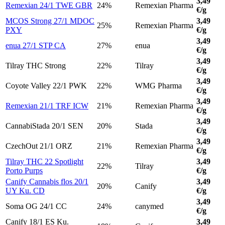
3,49
Remexian 24/1 TWE GBR
24%
Remexian Pharma
€/g
MCOS Strong 27/1 MDOC
3,49
25%
Remexian Pharma
PXY
€/g
3,49
enua 27/1 STP CA
27%
enua
€/g
3,49
Tilray THC Strong
22%
Tilray
€/g
3,49
Coyote Valley 22/1 PWK
22%
WMG Pharma
€/g
3,49
Remexian 21/1 TRF ICW
21%
Remexian Pharma
€/g
3,49
CannabiStada 20/1 SEN
20%
Stada
€/g
3,49
CzechOut 21/1 ORZ
21%
Remexian Pharma
€/g
Tilray THC 22 Spotlight
3,49
22%
Tilray
Porto Purps
€/g
Canify Cannabis flos 20/1
3,49
20%
Canify
UY Ku. CD
€/g
3,49
Soma OG 24/1 CC
24%
canymed
€/g
Canify 18/1 ES Ku.
3,49