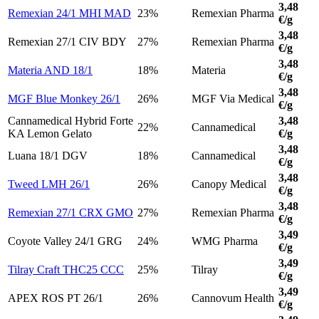
3,48
Remexian 24/1 MHI MAD
23%
Remexian Pharma
€/g
3,48
Remexian 27/1 CIV BDY
27%
Remexian Pharma
€/g
3,48
Materia AND 18/1
18%
Materia
€/g
3,48
MGF Blue Monkey 26/1
26%
MGF Via Medical
€/g
Cannamedical Hybrid Forte
3,48
22%
Cannamedical
KA Lemon Gelato
€/g
3,48
Luana 18/1 DGV
18%
Cannamedical
€/g
3,48
Tweed LMH 26/1
26%
Canopy Medical
€/g
3,48
Remexian 27/1 CRX GMO
27%
Remexian Pharma
€/g
3,49
Coyote Valley 24/1 GRG
24%
WMG Pharma
€/g
3,49
Tilray Craft THC25 CCC
25%
Tilray
€/g
3,49
APEX ROS PT 26/1
26%
Cannovum Health
€/g