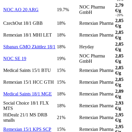
2,79
NOC Pharma
NOC AO 20 ARG
19.7%
€/g
GmbH
−20%
2,85
CzechOut 18/1 GBB
18%
Remexian Pharma
€/g
2,85
Remexian 18/1 MHI LET
18%
Remexian Pharma
€/g
2,85
Sibanax GMO Zkittlez 18/1
18%
Heyday
€/g
NOC Pharma
2,85
NOC SE 19
19%
GmbH
€/g
2,85
Medical Saints 15/1 BTU
15%
Remexian Pharma
€/g
2,85
Remexian 15/1 HCC GTH
15%
Remexian Pharma
€/g
2,89
Medical Saints 18/1 MGE
18%
Remexian Pharma
€/g
Social Choice 18/1 FLX
2,93
18%
Remexian Pharma
MTS
€/g
HiDealz 21/1 MS DRB
2,95
21%
Remexian Pharma
smalls
€/g
2,95
Remexian 15/1 KPS SCP
15%
Remexian Pharma
€/g