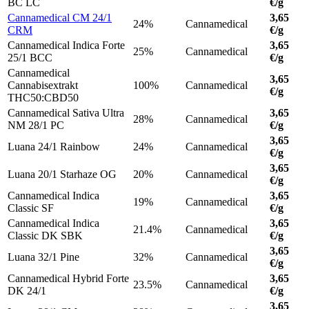
BC LC
€/g
Cannamedical CM 24/1
3,65
24%
Cannamedical
CRM
€/g
Cannamedical Indica Forte
3,65
25%
Cannamedical
25/1 BCC
€/g
Cannamedical
3,65
Cannabisextrakt
100%
Cannamedical
€/g
THC50:CBD50
Cannamedical Sativa Ultra
3,65
28%
Cannamedical
NM 28/1 PC
€/g
3,65
Luana 24/1 Rainbow
24%
Cannamedical
€/g
3,65
Luana 20/1 Starhaze OG
20%
Cannamedical
€/g
Cannamedical Indica
3,65
19%
Cannamedical
Classic SF
€/g
Cannamedical Indica
3,65
21.4%
Cannamedical
Classic DK SBK
€/g
3,65
Luana 32/1 Pine
32%
Cannamedical
€/g
Cannamedical Hybrid Forte
3,65
23.5%
Cannamedical
DK 24/1
€/g
3,65