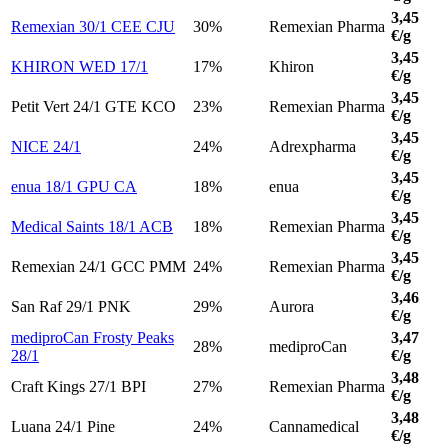
3,45
Remexian 30/1 CEE CJU
30%
Remexian Pharma
€/g
3,45
KHIRON WED 17/1
17%
Khiron
€/g
3,45
Petit Vert 24/1 GTE KCO
23%
Remexian Pharma
€/g
3,45
NICE 24/1
24%
Adrexpharma
€/g
3,45
enua 18/1 GPU CA
18%
enua
€/g
3,45
Medical Saints 18/1 ACB
18%
Remexian Pharma
€/g
3,45
Remexian 24/1 GCC PMM
24%
Remexian Pharma
€/g
3,46
San Raf 29/1 PNK
29%
Aurora
€/g
mediproCan Frosty Peaks
3,47
28%
mediproCan
28/1
€/g
3,48
Craft Kings 27/1 BPI
27%
Remexian Pharma
€/g
3,48
Luana 24/1 Pine
24%
Cannamedical
€/g