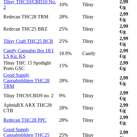
Tilray THC10/CBD10 No.
2,99
10%
Tilray
2
€/g
2,99
Redecan THC28 TRM
28%
Tilray
€/g
2,99
Redecan THC25 BRZ
25%
Tilray
€/g
2,99
Tilray Craft THC25 BCR
25%
Tilray
€/g
Canify Cannabis flos 18/1
2,99
18.9%
Canify
LS Ku. KS
€/g
Tilray THC 15 Spotlight
2,99
15%
Tilray
Porto GSC
€/g
Good Supply
2,99
Cannabisblüten THC28
28%
Tilray
€/g
TRM
2,99
Tilray THC9/CBD9 no. 2
9%
Tilray
€/g
AphriaRX ARX THC28
2,99
28%
Tilray
CTB
€/g
2,99
Redecan THC28 PPC
28%
Tilray
€/g
Good Supply
2,99
Cannabisblüten THC25
25%
Tilray