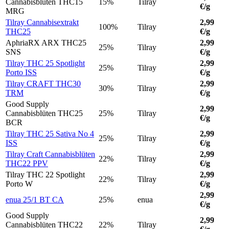
Cannabisblüten THC15
15%
Tilray
€/g
MRG
Tilray Cannabisextrakt
2,99
100%
Tilray
THC25
€/g
AphriaRX ARX THC25
2,99
25%
Tilray
SNS
€/g
Tilray THC 25 Spotlight
2,99
25%
Tilray
Porto ISS
€/g
Tilray CRAFT THC30
2,99
30%
Tilray
TRM
€/g
Good Supply
2,99
Cannabisblüten THC25
25%
Tilray
€/g
BCR
Tilray THC 25 Sativa No 4
2,99
25%
Tilray
ISS
€/g
Tilray Craft Cannabisblüten
2,99
22%
Tilray
THC22 PPV
€/g
Tilray THC 22 Spotlight
2,99
22%
Tilray
Porto W
€/g
2,99
enua 25/1 BT CA
25%
enua
€/g
Good Supply
2,99
Cannabisblüten THC22
22%
Tilray