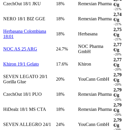
CzechOut 18/1 JKU
18%
Remexian Pharma
€/g
−21%
2,74
NERO 18/1 BIZ GGE
18%
Remexian Pharma
€/g
−21%
2,75
Herbasana Colombiana
18%
Herbasana
€/g
18:01
−21%
2,77
NOC Pharma
NOC AS 25 ARG
24.7%
€/g
GmbH
−20%
2,77
Khiron 19/1 Gelato
17.6%
Khiron
€/g
−20%
2,79
SEVEN LEGATO 20/1
20%
YouCann GmbH
€/g
Gorilla Glue
−20%
2,79
CzechOut 18/1 PUO
18%
Remexian Pharma
€/g
−20%
2,79
HiDealz 18/1 MS CTA
18%
Remexian Pharma
€/g
−20%
2,79
SEVEN ALLEGRO 24/1
24%
YouCann GmbH
€/g
−20%