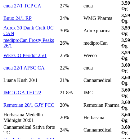
3,59
enua 27/1 TCP CA
27%
enua
€/g
3,59
Buuo 24/1 RP
24%
WMG Pharma
€/g
Adrex 30 Dank Craft UC
3,59
30%
Adrexpharma
CAN
€/g
mediproCan Frosty Peaks
3,59
26%
mediproCan
26/1
€/g
3,59
WEECO Peridot 25/1
25%
Weeco
€/g
3,60
enua 22/1 AFSC CA
22%
enua
€/g
3,60
Luana Kush 20/1
21%
Cannamedical
€/g
3,60
IMC GGA THC22
21.8%
IMC
€/g
3,60
Remexian 20/1 GJY FCO
20%
Remexian Pharma
€/g
Herbasana Medellin
3,60
20%
Herbasana
Midnight 20:01
€/g
Cannamedical Sativa forte
3,60
24%
Cannamedical
TC
€/g