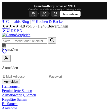
Cannabis-Rezept schon ab 9,99 €
CannaZen: kein Videotermin nötig · Lieferung in 48h
15
42
50
:
:
Jetzt sichern
STD
MIN
SEK
Cannabis Blog
|
Kochen & Backen
★★★★★
4.8 von 5 · 1.248 Bewertungen
🇩🇪
DE
EN
Anmelden
Anmelden
Hanfsamen
Feminisierte Samen
Autoflowering Samen
Reguläre Samen
F1 Samen
Angebote