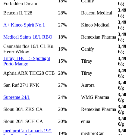
18%
Canify
Forbidden Dream
€/g
3,49
Beacon IL T28
28%
Beacon Medical
€/g
3,49
A+ Kineo Spirit No.1
27%
Kineo Medical
€/g
3,49
Medical Saints 18/1 RBO
18%
Remexian Pharma
€/g
Cannabis flos 16/1 CL Ku.
3,49
16%
Canify
Herer Widow
€/g
Tilray THC 15 Spotlight
3,49
15%
Tilray
Porto Mango
€/g
3,49
Aphria ARX THC28 CTB
28%
Tilray
€/g
3,50
San Raf 27/1 PNK
27%
Aurora
€/g
3,50
Supreme 24/1
24%
WMG Pharma
€/g
3,50
Slouu 30/1 ZKS CA
20%
Remexian Pharma
€/g
3,50
Slouu 20/1 SCH CA
20%
enua
€/g
mediproCan Lunaris 19/1
3,50
19%
mediproCan