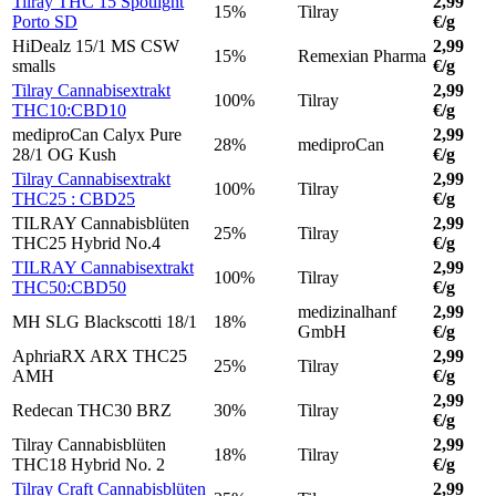
Tilray THC 15 Spotlight
2,99
15%
Tilray
Porto SD
€/g
HiDealz 15/1 MS CSW
2,99
15%
Remexian Pharma
smalls
€/g
Tilray Cannabisextrakt
2,99
100%
Tilray
THC10:CBD10
€/g
mediproCan Calyx Pure
2,99
28%
mediproCan
28/1 OG Kush
€/g
Tilray Cannabisextrakt
2,99
100%
Tilray
THC25 : CBD25
€/g
TILRAY Cannabisblüten
2,99
25%
Tilray
THC25 Hybrid No.4
€/g
TILRAY Cannabisextrakt
2,99
100%
Tilray
THC50:CBD50
€/g
medizinalhanf
2,99
MH SLG Blackscotti 18/1
18%
GmbH
€/g
AphriaRX ARX THC25
2,99
25%
Tilray
AMH
€/g
2,99
Redecan THC30 BRZ
30%
Tilray
€/g
Tilray Cannabisblüten
2,99
18%
Tilray
THC18 Hybrid No. 2
€/g
Tilray Craft Cannabisblüten
2,99