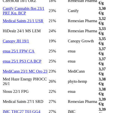
CzechOut 18/1 ORZ
18%
Remexian Pharma
€/g
Canify Cannabis flos 23/1
3,30
23%
Canify
PRT Ku. BCP
€/g
3,32
Medical Saints 21/1 USR
21%
Remexian Pharma
€/g
3,33
HiDealz 24/1 MS LEM
24%
Remexian Pharma
€/g
3,35
Canopy JH 19/1
19%
Canopy Growth
€/g
3,37
enua 25/1 FPW CA
25%
enua
€/g
3,37
enua 25/1 PS3 CA BCP
25%
enua
€/g
3,37
MediCann 23/1 MC Oro 23
23%
MediCann
€/g
Med Haze Energy PHOCC
3,38
26%
phyto-hemp
26/1
€/g
3,38
Slouu 22/1 FPG
22%
enua
€/g
3,39
Medical Saints 27/1 SRD
27%
Remexian Pharma
€/g
3,39
IMC THC27 T03 GG4
27%
IMC