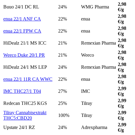
2,98
Buuo 24/1 DC RL
24%
WMG Pharma
€/g
2,98
enua 22/1 ANF CA
22%
enua
€/g
2,98
enua 22/1 FPW CA
22%
enua
€/g
2,98
HiDealz 21/1 MS ICC
21%
Remexian Pharma
€/g
2,98
Weeco Duke 20/1 PR
21%
Weeco
€/g
2,98
HiDealz 24/1 MS LEP
24%
Remexian Pharma
€/g
2,98
enua 22/1 11R CA WWC
22%
enua
€/g
2,99
IMC THC27/1 T04
27%
IMC
€/g
2,99
Redecan THC25 KGS
25%
Tilray
€/g
Tilray Cannabisextrakt
2,99
100%
Tilray
THC5:CBD20
€/g
2,99
Upstate 24/1 RZ
24%
Adrexpharma
€/g