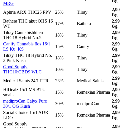
€/g
MRG
2,99
Aphria ARX THC25 PPV
25%
Tilray
€/g
Bathera THC akut OHS 16
2,99
17%
Bathera
WT
€/g
Tilray Cannabisblüten
2,99
18%
Tilray
THC18 Hybrid No.5
€/g
Canify Cannabis flos 16/1
2,99
15%
Canify
LS Ku. KS
€/g
Tilray THC 18 Hybrid No.
2,99
18%
Tilray
2 Pink Kush
€/g
Good Supply
2,99
10%
Tilray
THC10:CBD9 WLC
€/g
2,99
Medical Saints 24/1 PTR
23%
Medical Saints
€/g
HiDealz 15/1 MS BTU
2,99
15%
Remexian Pharma
smalls
€/g
mediproCan Calyx Pure
2,99
30%
mediproCan
30/1 OG Kush
€/g
Social Choice 15/1 AUR
2,99
15%
Remexian Pharma
LDO
€/g
Good Supply
2,99