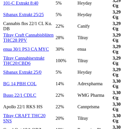
3,29
101-C Extrakt 8:40
5%
Heyday
€/g
3,29
Sibanax Extrakt 25/25
5%
Heyday
€/g
Cannabis flos 22/1 CL Ku.
3,29
22%
Canify
DB
€/g
Tilray Craft Cannabisblüten
3,29
28%
Tilray
THC28 PPV
€/g
3,29
enua 30/1 PS3 CA MYC
30%
enua
€/g
Tilray Cannabisextrakt
3,29
100%
Tilray
THC20:CBD6
€/g
3,29
Sibanax Extrakt 25/0
5%
Heyday
€/g
3,30
BG 14 PBH COL
14%
Adrexpharma
€/g
3,30
Buuo 22/1 CDLC
22%
WMG Pharma
€/g
3,30
Apollo 22/1 RKS HS
22%
Cannprisma
€/g
Tilray CRAFT THC20
3,30
20%
Tilray
SNS
€/g
3,30