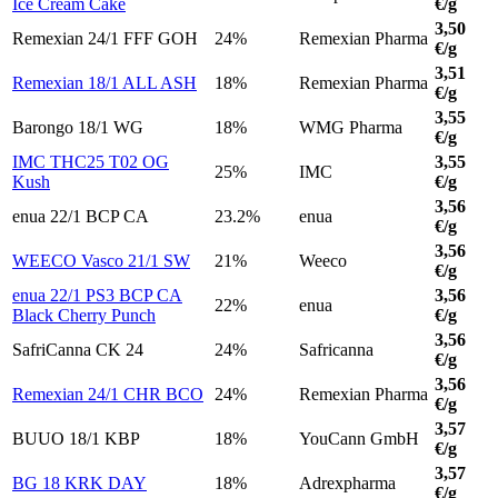
Ice Cream Cake
€/g
3,50
Remexian 24/1 FFF GOH
24%
Remexian Pharma
€/g
3,51
Remexian 18/1 ALL ASH
18%
Remexian Pharma
€/g
3,55
Barongo 18/1 WG
18%
WMG Pharma
€/g
IMC THC25 T02 OG
3,55
25%
IMC
Kush
€/g
3,56
enua 22/1 BCP CA
23.2%
enua
€/g
3,56
WEECO Vasco 21/1 SW
21%
Weeco
€/g
enua 22/1 PS3 BCP CA
3,56
22%
enua
Black Cherry Punch
€/g
3,56
SafriCanna CK 24
24%
Safricanna
€/g
3,56
Remexian 24/1 CHR BCO
24%
Remexian Pharma
€/g
3,57
BUUO 18/1 KBP
18%
YouCann GmbH
€/g
3,57
BG 18 KRK DAY
18%
Adrexpharma
€/g