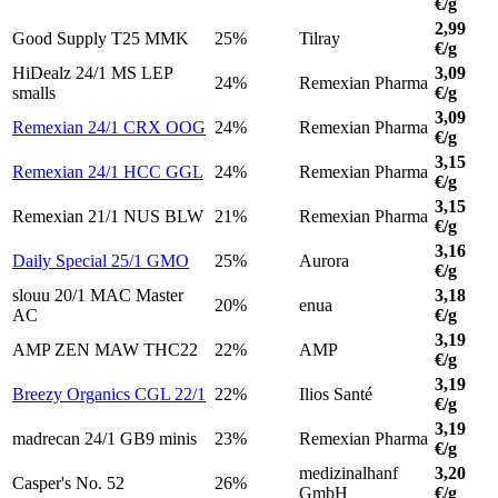
€/g
2,99
Good Supply T25 MMK
25%
Tilray
€/g
HiDealz 24/1 MS LEP
3,09
24%
Remexian Pharma
smalls
€/g
3,09
Remexian 24/1 CRX OOG
24%
Remexian Pharma
€/g
3,15
Remexian 24/1 HCC GGL
24%
Remexian Pharma
€/g
3,15
Remexian 21/1 NUS BLW
21%
Remexian Pharma
€/g
3,16
Daily Special 25/1 GMO
25%
Aurora
€/g
slouu 20/1 MAC Master
3,18
20%
enua
AC
€/g
3,19
AMP ZEN MAW THC22
22%
AMP
€/g
3,19
Breezy Organics CGL 22/1
22%
Ilios Santé
€/g
3,19
madrecan 24/1 GB9 minis
23%
Remexian Pharma
€/g
medizinalhanf
3,20
Casper's No. 52
26%
GmbH
€/g