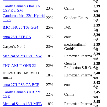
€/g
Canify Cannabis flos 23/1
3,39
23%
Canify
CSF Ku. SM
€/g
Candoro ethics 22:1 Hybrid
3,39
22%
Candoro Ethics
OGK
€/g
3,39
IMC THC25 T03 GG4
25%
IMC
€/g
3,39
enua 25/1 STP CA
25%
enua
€/g
medizinalhanf
3,39
Casper´s No. 5
23%
GmbH
€/g
3,39
Medical Saints 18/1 CSW
18%
Remexian Pharma
€/g
Genetia
3,39
THC AKUT OHS 22
22%
Production S.R.O.
€/g
HiDealz 18/1 MS MCO
3,40
18%
Remexian Pharma
smalls
€/g
3,43
enua 27/1 PS3 CA BCP
27%
enua
€/g
Canify Cannabis AB 22/1
3,45
22%
Canify
CZE
€/g
3,45
Medical Saints 18/1 MEB
18%
Remexian Pharma
€/g