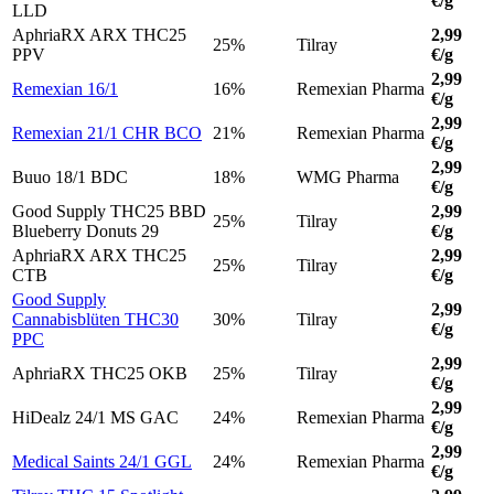
€/g
LLD
AphriaRX ARX THC25
2,99
25%
Tilray
PPV
€/g
2,99
Remexian 16/1
16%
Remexian Pharma
€/g
2,99
Remexian 21/1 CHR BCO
21%
Remexian Pharma
€/g
2,99
Buuo 18/1 BDC
18%
WMG Pharma
€/g
Good Supply THC25 BBD
2,99
25%
Tilray
Blueberry Donuts 29
€/g
AphriaRX ARX THC25
2,99
25%
Tilray
CTB
€/g
Good Supply
2,99
Cannabisblüten THC30
30%
Tilray
€/g
PPC
2,99
AphriaRX THC25 OKB
25%
Tilray
€/g
2,99
HiDealz 24/1 MS GAC
24%
Remexian Pharma
€/g
2,99
Medical Saints 24/1 GGL
24%
Remexian Pharma
€/g