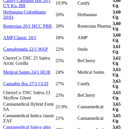
Canify Cannabis flos 20/1
3,60
19.9%
Canify
UY Ku. BB
€/g
Herbasana Colombiana
3,60
20%
Herbasana
20:01
€/g
3,60
Remexian 20/1 HCC PBB
20%
Remexian Pharma
€/g
3,60
AMP Classic 18/1
18%
AMP
€/g
3,61
Cannabistada 22/1 WAP
22%
Stada
€/g
CherryCo THC 25 Sativa
3,62
25%
BeCherry
Arctic Gorilla
€/g
3,63
Medical Saints 24/1 HUB
24%
Medical Saints
€/g
3,63
Cannabis flos 27/1 CGD
27%
Canify
€/g
CherryCo THC Sativa 23
3,63
23%
BeCherry
Skyflow Ghost
€/g
Cannamedical Hybrid Forte
3,65
21.9%
Cannamedical
SA
€/g
Cannamedical Indica classic
3,65
21%
Cannamedical
ZAF
€/g
Cannamedical Sativa ultra
3,65