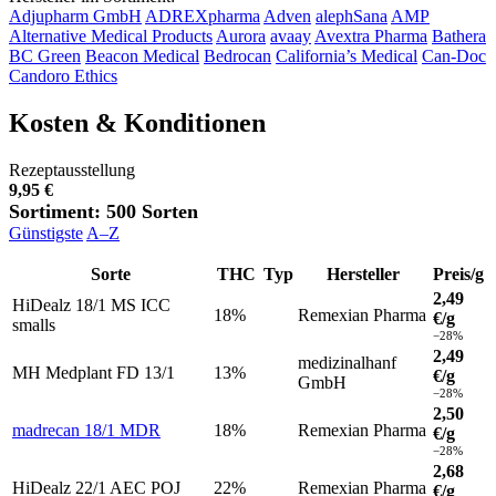
Adjupharm GmbH
ADREXpharma
Adven
alephSana
AMP
Alternative Medical Products
Aurora
avaay
Avextra Pharma
Bathera
BC Green
Beacon Medical
Bedrocan
California’s Medical
Can-Doc
Candoro Ethics
Kosten & Konditionen
Rezeptausstellung
9,95 €
Sortiment: 500 Sorten
Günstigste
A–Z
Sorte
THC
Typ
Hersteller
Preis/g
2,49
HiDealz 18/1 MS ICC
18%
Remexian Pharma
€/g
smalls
−28%
2,49
medizinalhanf
MH Medplant FD 13/1
13%
€/g
GmbH
−28%
2,50
madrecan 18/1 MDR
18%
Remexian Pharma
€/g
−28%
2,68
HiDealz 22/1 AEC POJ
22%
Remexian Pharma
€/g