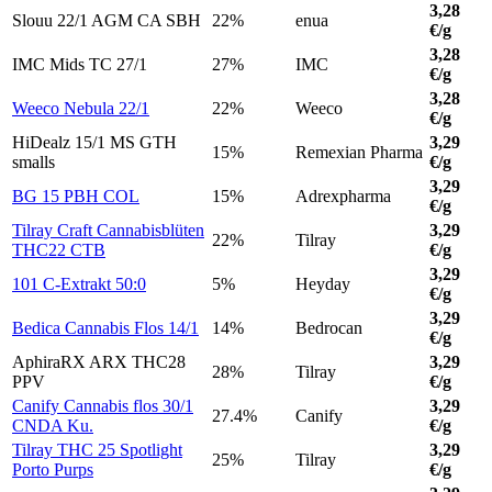
3,28
Slouu 22/1 AGM CA SBH
22%
enua
€/g
3,28
IMC Mids TC 27/1
27%
IMC
€/g
3,28
Weeco Nebula 22/1
22%
Weeco
€/g
HiDealz 15/1 MS GTH
3,29
15%
Remexian Pharma
smalls
€/g
3,29
BG 15 PBH COL
15%
Adrexpharma
€/g
Tilray Craft Cannabisblüten
3,29
22%
Tilray
THC22 CTB
€/g
3,29
101 C-Extrakt 50:0
5%
Heyday
€/g
3,29
Bedica Cannabis Flos 14/1
14%
Bedrocan
€/g
AphiraRX ARX THC28
3,29
28%
Tilray
PPV
€/g
Canify Cannabis flos 30/1
3,29
27.4%
Canify
CNDA Ku.
€/g
Tilray THC 25 Spotlight
3,29
25%
Tilray
Porto Purps
€/g