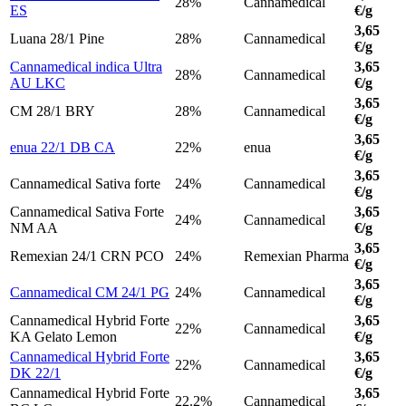
28%
Cannamedical
ES
€/g
3,65
Luana 28/1 Pine
28%
Cannamedical
€/g
Cannamedical indica Ultra
3,65
28%
Cannamedical
AU LKC
€/g
3,65
CM 28/1 BRY
28%
Cannamedical
€/g
3,65
enua 22/1 DB CA
22%
enua
€/g
3,65
Cannamedical Sativa forte
24%
Cannamedical
€/g
Cannamedical Sativa Forte
3,65
24%
Cannamedical
NM AA
€/g
3,65
Remexian 24/1 CRN PCO
24%
Remexian Pharma
€/g
3,65
Cannamedical CM 24/1 PG
24%
Cannamedical
€/g
Cannamedical Hybrid Forte
3,65
22%
Cannamedical
KA Gelato Lemon
€/g
Cannamedical Hybrid Forte
3,65
22%
Cannamedical
DK 22/1
€/g
Cannamedical Hybrid Forte
3,65
22.2%
Cannamedical