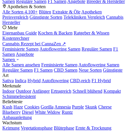
Samen
Reguläre Samen
F1 Samen
Angebote
Breeder & Hersteller
Apotheken & Sorten
Alle Sorten
4.100+
Blüten
Extrakte & Öle
Apotheken
Preisvergleich
Günstigste Sorten
Telekliniken Vergleich
Cannabis
Hersteller
Mehr
Eigenanbau Guide
Kochen & Backen
Ratgeber & Wissen
Kostenrechner
Cannabis Rezept bei CannaZen ↗
Feminisierte Samen
Autoflowering Samen
Reguläre Samen
F1
Samen
Angebote
Samen
Alle Samen ansehen
Feminisierte Samen
Autoflowering Samen
Reguläre Samen
F1 Samen
CBD Samen
Neue Sorten
Günstigste
Art
Sativa
Indica
Hybrid
Autoflowering
CBD-reich
F1 Hybrid
Merkmale
Indoor
Outdoor
Anfänger
Ertragreich
Schnell blühend
Kompakt
Schimmelresistent
Beliebteste
Kush
Haze
Cookies
Gorilla
Amnesia
Purple
Skunk
Cheese
Blueberry
Diesel
White Widow
Runtz
Anbauanleitung
Wachstum
Keimung
Vegetationsphase
Blütephase
Ernte & Trocknung