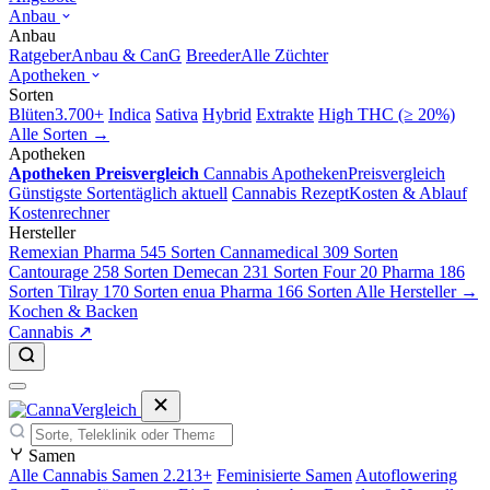
Anbau
Anbau
Ratgeber
Anbau & CanG
Breeder
Alle Züchter
Apotheken
Sorten
Blüten
3.700+
Indica
Sativa
Hybrid
Extrakte
High THC (≥ 20%)
Alle Sorten →
Apotheken
Apotheken Preisvergleich
Cannabis Apotheken
Preisvergleich
Günstigste Sorten
täglich aktuell
Cannabis Rezept
Kosten & Ablauf
Kostenrechner
Hersteller
Remexian Pharma
545 Sorten
Cannamedical
309 Sorten
Cantourage
258 Sorten
Demecan
231 Sorten
Four 20 Pharma
186
Sorten
Tilray
170 Sorten
enua Pharma
166 Sorten
Alle Hersteller →
Kochen & Backen
Cannabis ↗
Samen
Alle Cannabis Samen
2.213+
Feminisierte Samen
Autoflowering