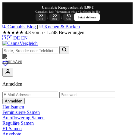
Cannabis-Rezept schon ab 9,99 €
CannaZen: kein Videotermin nötig · Lieferung in 48h
22
22
53
:
:
Jetzt sichern
STD
MIN
SEK
Cannabis Blog
|
Kochen & Backen
★★★★★
4.8 von 5 · 1.248 Bewertungen
🇩🇪
DE
EN
Anmelden
Anmelden
Hanfsamen
Feminisierte Samen
Autoflowering Samen
Reguläre Samen
F1 Samen
Angebote