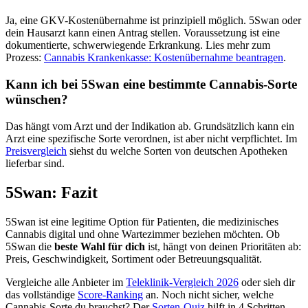
Ja, eine GKV-Kostenübernahme ist prinzipiell möglich. 5Swan oder
dein Hausarzt kann einen Antrag stellen. Voraussetzung ist eine
dokumentierte, schwerwiegende Erkrankung. Lies mehr zum
Prozess:
Cannabis Krankenkasse: Kostenübernahme beantragen
.
Kann ich bei 5Swan eine bestimmte Cannabis-Sorte
wünschen?
Das hängt vom Arzt und der Indikation ab. Grundsätzlich kann ein
Arzt eine spezifische Sorte verordnen, ist aber nicht verpflichtet. Im
Preisvergleich
siehst du welche Sorten von deutschen Apotheken
lieferbar sind.
5Swan: Fazit
5Swan ist eine legitime Option für Patienten, die medizinisches
Cannabis digital und ohne Wartezimmer beziehen möchten. Ob
5Swan die
beste Wahl für dich
ist, hängt von deinen Prioritäten ab:
Preis, Geschwindigkeit, Sortiment oder Betreuungsqualität.
Vergleiche alle Anbieter im
Teleklinik-Vergleich 2026
oder sieh dir
das vollständige
Score-Ranking
an. Noch nicht sicher, welche
Cannabis-Sorte du brauchst? Der
Sorten-Quiz
hilft in 4 Schritten.