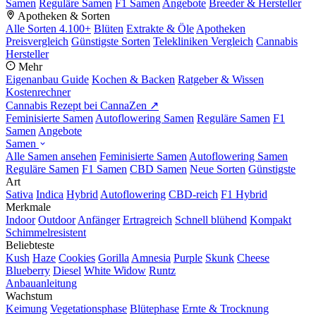
Samen
Reguläre Samen
F1 Samen
Angebote
Breeder & Hersteller
Apotheken & Sorten
Alle Sorten
4.100+
Blüten
Extrakte & Öle
Apotheken
Preisvergleich
Günstigste Sorten
Telekliniken Vergleich
Cannabis
Hersteller
Mehr
Eigenanbau Guide
Kochen & Backen
Ratgeber & Wissen
Kostenrechner
Cannabis Rezept bei CannaZen ↗
Feminisierte Samen
Autoflowering Samen
Reguläre Samen
F1
Samen
Angebote
Samen
Alle Samen ansehen
Feminisierte Samen
Autoflowering Samen
Reguläre Samen
F1 Samen
CBD Samen
Neue Sorten
Günstigste
Art
Sativa
Indica
Hybrid
Autoflowering
CBD-reich
F1 Hybrid
Merkmale
Indoor
Outdoor
Anfänger
Ertragreich
Schnell blühend
Kompakt
Schimmelresistent
Beliebteste
Kush
Haze
Cookies
Gorilla
Amnesia
Purple
Skunk
Cheese
Blueberry
Diesel
White Widow
Runtz
Anbauanleitung
Wachstum
Keimung
Vegetationsphase
Blütephase
Ernte & Trocknung