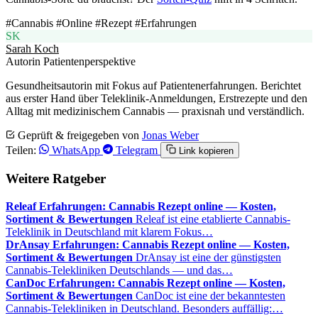
#Cannabis
#Online
#Rezept
#Erfahrungen
SK
Sarah Koch
Autorin Patientenperspektive
Gesundheitsautorin mit Fokus auf Patientenerfahrungen. Berichtet
aus erster Hand über Teleklinik-Anmeldungen, Erstrezepte und den
Alltag mit medizinischem Cannabis — praxisnah und verständlich.
Geprüft & freigegeben von
Jonas Weber
Teilen:
WhatsApp
Telegram
Link kopieren
Weitere Ratgeber
Releaf Erfahrungen: Cannabis Rezept online — Kosten,
Sortiment & Bewertungen
Releaf ist eine etablierte Cannabis-
Teleklinik in Deutschland mit klarem Fokus…
DrAnsay Erfahrungen: Cannabis Rezept online — Kosten,
Sortiment & Bewertungen
DrAnsay ist eine der günstigsten
Cannabis-Telekliniken Deutschlands — und das…
CanDoc Erfahrungen: Cannabis Rezept online — Kosten,
Sortiment & Bewertungen
CanDoc ist eine der bekanntesten
Cannabis-Telekliniken in Deutschland. Besonders auffällig:…