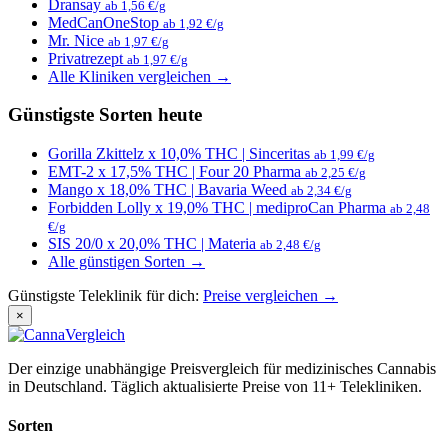
Dransay
ab 1,56 €/g
MedCanOneStop
ab 1,92 €/g
Mr. Nice
ab 1,97 €/g
Privatrezept
ab 1,97 €/g
Alle Kliniken vergleichen →
Günstigste Sorten heute
Gorilla Zkittelz x 10,0% THC | Sinceritas
ab 1,99 €/g
EMT-2 x 17,5% THC | Four 20 Pharma
ab 2,25 €/g
Mango x 18,0% THC | Bavaria Weed
ab 2,34 €/g
Forbidden Lolly x 19,0% THC | mediproCan Pharma
ab 2,48
€/g
SIS 20/0 x 20,0% THC | Materia
ab 2,48 €/g
Alle günstigen Sorten →
Günstigste Teleklinik für dich:
Preise vergleichen →
×
Der einzige unabhängige Preisvergleich für medizinisches Cannabis
in Deutschland. Täglich aktualisierte Preise von 11+ Telekliniken.
Sorten