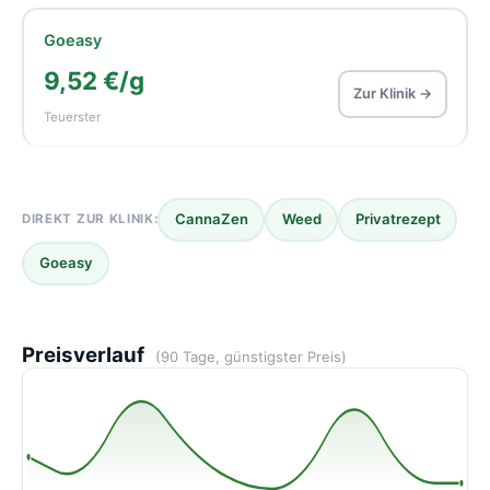
Goeasy
9,52 €/g
Zur Klinik →
Teuerster
CannaZen
Weed
Privatrezept
DIREKT ZUR KLINIK:
Goeasy
Preisverlauf
(90 Tage, günstigster Preis)