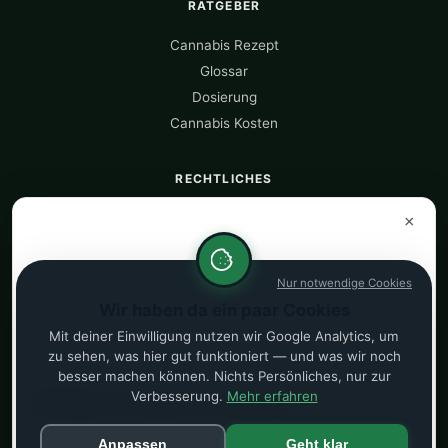
RATGEBER
Cannabis Rezept
Glossar
Dosierung
Cannabis Kosten
RECHTLICHES
Über uns
×
Datenquellen
Datenschutz
Nur notwendige Cookies
Impressum
Wir haben da ein paar Cookies
Kostenrechner
Mit deiner Einwilligung nutzen wir Google Analytics, um
zu sehen, was hier gut funktioniert — und was wir noch
besser machen können. Nichts Persönliches, nur zur
PARTNER
Verbesserung.
Mehr erfahren
Cannabis per Rezept bei CannaZen
© 2026 CannaVergleich — Unabhängiger Cannabis Preisvergleich.
Deutschlands führende Cannabis-Teleklinik. Bis zu 100g/Monat
Anpassen
Geht klar
für Patienten ab 18 Jahren.
Preise täglich aktualisiert.