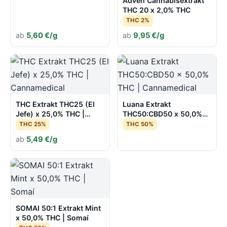
Adven Cannabisextrakt
THC 20 x 2,0% THC
THC 2%
ab
5,60 €/g
ab
9,95 €/g
THC Extrakt THC25 (El
Luana Extrakt
Jefe) x 25,0% THC |
THC50:CBD50 x 50,0%
Cannamedical
THC | Cannamedical
THC 25%
THC 50%
ab
5,49 €/g
SOMAI 50:1 Extrakt Mint
x 50,0% THC | Somaí