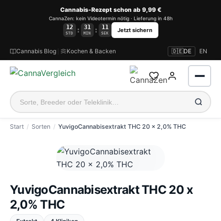
Cannabis-Rezept schon ab 9,99 €
CannaZen: kein Videotermin nötig · Lieferung in 48h
12
31
10
:
:
Jetzt sichern
STD
MIN
SEK
Cannabis Blog
|
Kochen & Backen
🇩🇪
DE
EN
Start
Sorten
YuvigoCannabisextrakt THC 20 x 2,0% THC
Anmelden
YuvigoCannabisextrakt THC 20 x
2,0% THC