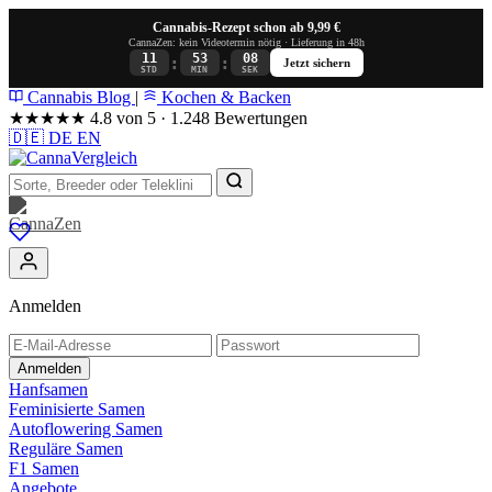
Cannabis-Rezept schon ab 9,99 €
CannaZen: kein Videotermin nötig · Lieferung in 48h
11
53
07
:
:
Jetzt sichern
STD
MIN
SEK
Cannabis Blog
|
Kochen & Backen
★★★★★
4.8 von 5 · 1.248 Bewertungen
🇩🇪
DE
EN
Anmelden
Anmelden
Hanfsamen
Feminisierte Samen
Autoflowering Samen
Reguläre Samen
F1 Samen
Angebote