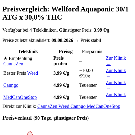
Preisvergleich: Wellford Aquaponic 30/1
ATG x 30,0% THC
Verfügbar bei 4 Telekliniken. Günstigster Preis:
3,99 €/g
Preise zuletzt aktualisiert:
09.08.2026
→ Preis stabil
Teleklinik
Preis/g
Ersparnis
Preis
Zur Klinik
★ Empfehlung
–
prüfen
→
CannaZen
−10,00
Zur Klinik
Bester Preis
Weed
3,99 €/g
€/10g
→
Zur Klinik
Canngo
4,99 €/g
Teuerster
→
Zur Klinik
MedCanOneStop
4,99 €/g
Teuerster
→
Direkt zur Klinik:
CannaZen
Weed
Canngo
MedCanOneStop
Preisverlauf
(90 Tage, günstigster Preis)