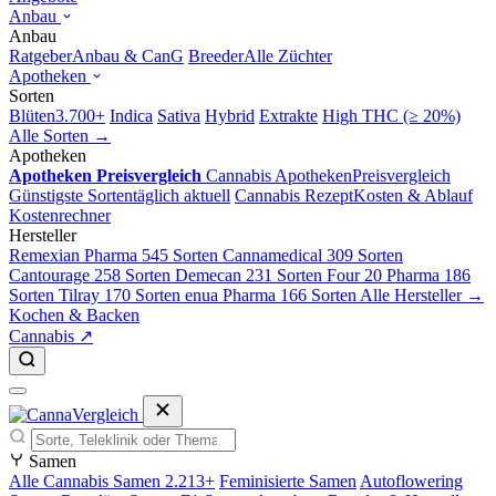
Anbau
Anbau
Ratgeber
Anbau & CanG
Breeder
Alle Züchter
Apotheken
Sorten
Blüten
3.700+
Indica
Sativa
Hybrid
Extrakte
High THC (≥ 20%)
Alle Sorten →
Apotheken
Apotheken Preisvergleich
Cannabis Apotheken
Preisvergleich
Günstigste Sorten
täglich aktuell
Cannabis Rezept
Kosten & Ablauf
Kostenrechner
Hersteller
Remexian Pharma
545 Sorten
Cannamedical
309 Sorten
Cantourage
258 Sorten
Demecan
231 Sorten
Four 20 Pharma
186
Sorten
Tilray
170 Sorten
enua Pharma
166 Sorten
Alle Hersteller →
Kochen & Backen
Cannabis ↗
Samen
Alle Cannabis Samen
2.213+
Feminisierte Samen
Autoflowering