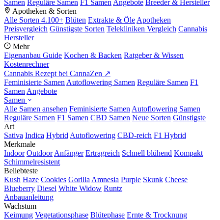
Samen
Reguläre Samen
F1 Samen
Angebote
Breeder & Hersteller
Apotheken & Sorten
Alle Sorten
4.100+
Blüten
Extrakte & Öle
Apotheken
Preisvergleich
Günstigste Sorten
Telekliniken Vergleich
Cannabis
Hersteller
Mehr
Eigenanbau Guide
Kochen & Backen
Ratgeber & Wissen
Kostenrechner
Cannabis Rezept bei CannaZen ↗
Feminisierte Samen
Autoflowering Samen
Reguläre Samen
F1
Samen
Angebote
Samen
Alle Samen ansehen
Feminisierte Samen
Autoflowering Samen
Reguläre Samen
F1 Samen
CBD Samen
Neue Sorten
Günstigste
Art
Sativa
Indica
Hybrid
Autoflowering
CBD-reich
F1 Hybrid
Merkmale
Indoor
Outdoor
Anfänger
Ertragreich
Schnell blühend
Kompakt
Schimmelresistent
Beliebteste
Kush
Haze
Cookies
Gorilla
Amnesia
Purple
Skunk
Cheese
Blueberry
Diesel
White Widow
Runtz
Anbauanleitung
Wachstum
Keimung
Vegetationsphase
Blütephase
Ernte & Trocknung