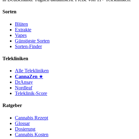
Sorten
Blüten
Extrakte
Vapes
Günstigste Sorten
Sorten-Finder
Telekliniken
Alle Telekliniken
CannaZen
★
DrAnsay
Nordleaf
Teleklinik-Score
Ratgeber
Cannabis Rezept
Glossar
Dosierung
Cannabis Kosten