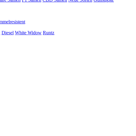
mmelresistent
y
Diesel
White Widow
Runtz