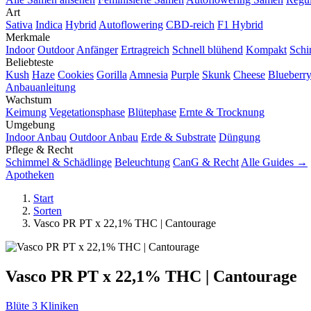
Art
Sativa
Indica
Hybrid
Autoflowering
CBD-reich
F1 Hybrid
Merkmale
Indoor
Outdoor
Anfänger
Ertragreich
Schnell blühend
Kompakt
Schi
Beliebteste
Kush
Haze
Cookies
Gorilla
Amnesia
Purple
Skunk
Cheese
Blueberr
Anbauanleitung
Wachstum
Keimung
Vegetationsphase
Blütephase
Ernte & Trocknung
Umgebung
Indoor Anbau
Outdoor Anbau
Erde & Substrate
Düngung
Pflege & Recht
Schimmel & Schädlinge
Beleuchtung
CanG & Recht
Alle Guides →
Apotheken
Start
Sorten
Vasco PR PT x 22,1% THC | Cantourage
Vasco PR PT x 22,1% THC | Cantourage
Blüte
3 Kliniken