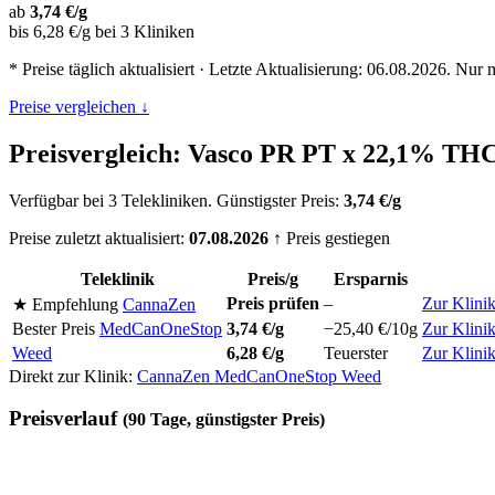
ab
3,74 €/g
bis 6,28 €/g bei 3 Kliniken
* Preise täglich aktualisiert · Letzte Aktualisierung: 06.08.2026. Nur 
Preise vergleichen ↓
Preisvergleich: Vasco PR PT x 22,1% THC
Verfügbar bei 3 Telekliniken. Günstigster Preis:
3,74 €/g
Preise zuletzt aktualisiert:
07.08.2026
↑ Preis gestiegen
Teleklinik
Preis/g
Ersparnis
Preis prüfen
–
Zur Klini
★ Empfehlung
CannaZen
Bester Preis
MedCanOneStop
3,74 €/g
−25,40 €/10g
Zur Klini
Weed
6,28 €/g
Teuerster
Zur Klini
Direkt zur Klinik:
CannaZen
MedCanOneStop
Weed
Preisverlauf
(90 Tage, günstigster Preis)