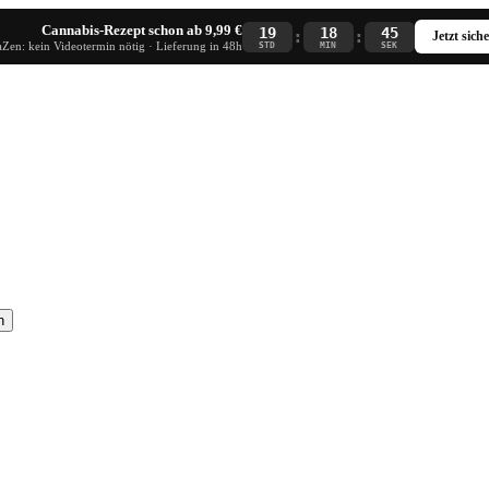
Cannabis-Rezept schon ab 9,99 €
19
18
45
:
:
Jetzt sich
Zen: kein Videotermin nötig · Lieferung in 48h
STD
MIN
SEK
n