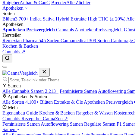
Ratgeber
Anbau & CanG
Breeder
Alle Züchter
Apotheken
Sorten
Blüten
3.700+
Indica
Sativa
Hybrid
Extrakte
High THC (≥ 20%)
Alle
Apotheken
Apotheken Preisvergleich
Cannabis Apotheken
Preisvergleich
Günst
Hersteller
Remexian Pharma
545 Sorten
Cannamedical
309 Sorten
Cantourage
Kochen & Backen
Cannabis ↗
Samen
Alle Cannabis Samen
2.213+
Feminisierte Samen
Autoflowering Sa
Apotheken & Sorten
Alle Sorten
4.100+
Blüten
Extrakte & Öle
Apotheken Preisvergleich
Mehr
Eigenanbau Guide
Kochen & Backen
Ratgeber & Wissen
Kostenrec
Cannabis Rezept bei CannaZen ↗
Feminisierte Samen
Autoflowering Samen
Reguläre Samen
F1 Same
Samen
Alle Samen ansehen
Feminisierte Samen
Autoflowering Samen
Regu