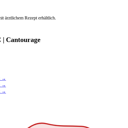
mit ärztlichem Rezept erhältlich.
 | Cantourage
k →
k →
k →