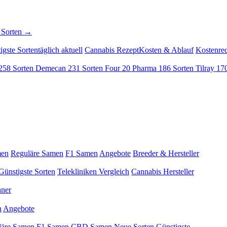
 Sorten →
igste Sorten
täglich aktuell
Cannabis Rezept
Kosten & Ablauf
Kostenre
258 Sorten
Demecan
231 Sorten
Four 20 Pharma
186 Sorten
Tilray
170
men
Reguläre Samen
F1 Samen
Angebote
Breeder & Hersteller
Günstigste Sorten
Telekliniken Vergleich
Cannabis Hersteller
hner
n
Angebote
läre Samen
F1 Samen
CBD Samen
Neue Sorten
Günstigste