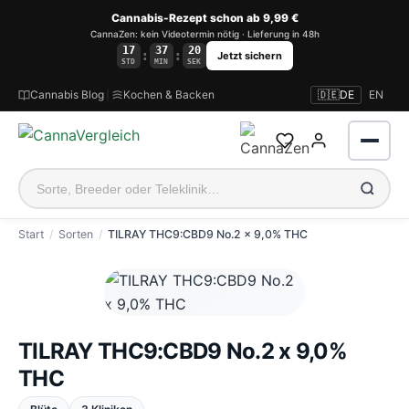
Cannabis-Rezept schon ab 9,99 €
CannaZen: kein Videotermin nötig · Lieferung in 48h
17
37
19
:
:
Jetzt sichern
STD
MIN
SEK
Cannabis Blog
|
Kochen & Backen
🇩🇪
DE
EN
Start
Sorten
TILRAY THC9:CBD9 No.2 x 9,0% THC
Anmelden
TILRAY THC9:CBD9 No.2 x 9,0%
THC