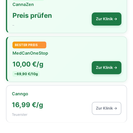
CannaZen
Preis prüfen
Zur Klinik →
–
BESTER PREIS
MedCanOneStop
10,00 €/g
Zur Klinik →
−69,90 €/10g
Canngo
16,99 €/g
Zur Klinik →
Teuerster