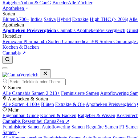
Ratgeber
Anbau & CanG
Breeder
Alle Züchter
Apotheken
Sorten
Blüten
3.700+
Indica
Sativa
Hybrid
Extrakte
High THC (≥ 20%)
Alle
Apotheken
Apotheken Preisvergleich
Cannabis Apotheken
Preisvergleich
Günst
Hersteller
Remexian Pharma
545 Sorten
Cannamedical
309 Sorten
Cantourage
Kochen & Backen
Cannabis ↗
Samen
Alle Cannabis Samen
2.213+
Feminisierte Samen
Autoflowering Sa
Apotheken & Sorten
Alle Sorten
4.100+
Blüten
Extrakte & Öle
Apotheken Preisvergleich
Mehr
Eigenanbau Guide
Kochen & Backen
Ratgeber & Wissen
Kostenrec
Cannabis Rezept bei CannaZen ↗
Feminisierte Samen
Autoflowering Samen
Reguläre Samen
F1 Same
Samen
Alle Samen ansehen
Feminisierte Samen
Autoflowering Samen
Regu