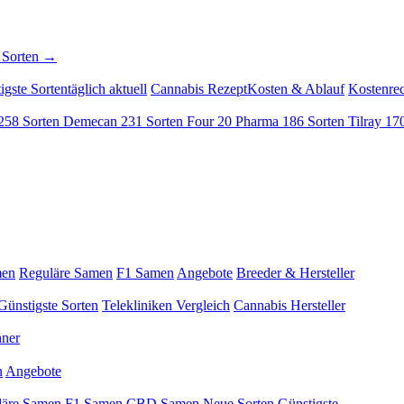
 Sorten →
igste Sorten
täglich aktuell
Cannabis Rezept
Kosten & Ablauf
Kostenre
258 Sorten
Demecan
231 Sorten
Four 20 Pharma
186 Sorten
Tilray
170
men
Reguläre Samen
F1 Samen
Angebote
Breeder & Hersteller
Günstigste Sorten
Telekliniken Vergleich
Cannabis Hersteller
hner
n
Angebote
läre Samen
F1 Samen
CBD Samen
Neue Sorten
Günstigste