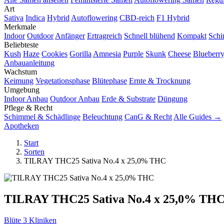
Art
Sativa
Indica
Hybrid
Autoflowering
CBD-reich
F1 Hybrid
Merkmale
Indoor
Outdoor
Anfänger
Ertragreich
Schnell blühend
Kompakt
Schi
Beliebteste
Kush
Haze
Cookies
Gorilla
Amnesia
Purple
Skunk
Cheese
Blueberr
Anbauanleitung
Wachstum
Keimung
Vegetationsphase
Blütephase
Ernte & Trocknung
Umgebung
Indoor Anbau
Outdoor Anbau
Erde & Substrate
Düngung
Pflege & Recht
Schimmel & Schädlinge
Beleuchtung
CanG & Recht
Alle Guides →
Apotheken
Start
Sorten
TILRAY THC25 Sativa No.4 x 25,0% THC
TILRAY THC25 Sativa No.4 x 25,0% TH
Blüte
3 Kliniken