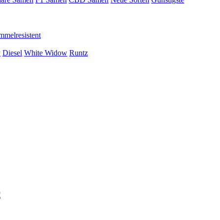
mmelresistent
y
Diesel
White Widow
Runtz
C