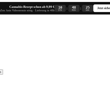
Cannabis-Rezept schon ab 9,99 €
10
48
24
:
:
Jetzt sich
Zen: kein Videotermin nötig · Lieferung in 48h
STD
MIN
SEK
n