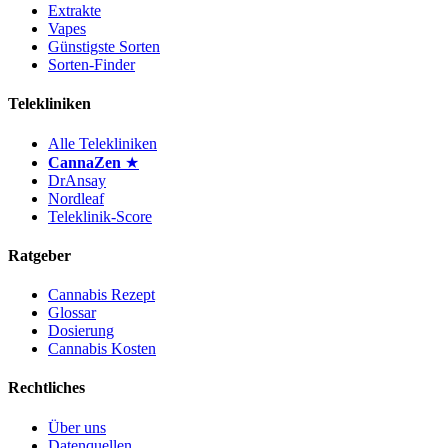
Extrakte
Vapes
Günstigste Sorten
Sorten-Finder
Telekliniken
Alle Telekliniken
CannaZen
★
DrAnsay
Nordleaf
Teleklinik-Score
Ratgeber
Cannabis Rezept
Glossar
Dosierung
Cannabis Kosten
Rechtliches
Über uns
Datenquellen