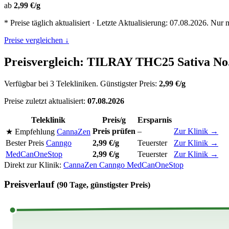
ab
2,99 €/g
* Preise täglich aktualisiert · Letzte Aktualisierung: 07.08.2026. Nur 
Preise vergleichen ↓
Preisvergleich: TILRAY THC25 Sativa N
Verfügbar bei 3 Telekliniken. Günstigster Preis:
2,99 €/g
Preise zuletzt aktualisiert:
07.08.2026
Teleklinik
Preis/g
Ersparnis
Preis prüfen
–
Zur Klinik →
★ Empfehlung
CannaZen
Bester Preis
Canngo
2,99 €/g
Teuerster
Zur Klinik →
MedCanOneStop
2,99 €/g
Teuerster
Zur Klinik →
Direkt zur Klinik:
CannaZen
Canngo
MedCanOneStop
Preisverlauf
(90 Tage, günstigster Preis)