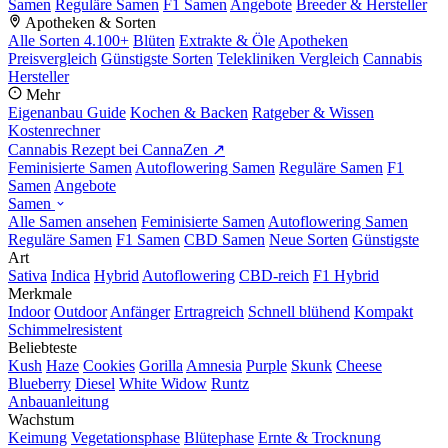
Samen
Reguläre Samen
F1 Samen
Angebote
Breeder & Hersteller
Apotheken & Sorten
Alle Sorten
4.100+
Blüten
Extrakte & Öle
Apotheken
Preisvergleich
Günstigste Sorten
Telekliniken Vergleich
Cannabis
Hersteller
Mehr
Eigenanbau Guide
Kochen & Backen
Ratgeber & Wissen
Kostenrechner
Cannabis Rezept bei CannaZen ↗
Feminisierte Samen
Autoflowering Samen
Reguläre Samen
F1
Samen
Angebote
Samen
Alle Samen ansehen
Feminisierte Samen
Autoflowering Samen
Reguläre Samen
F1 Samen
CBD Samen
Neue Sorten
Günstigste
Art
Sativa
Indica
Hybrid
Autoflowering
CBD-reich
F1 Hybrid
Merkmale
Indoor
Outdoor
Anfänger
Ertragreich
Schnell blühend
Kompakt
Schimmelresistent
Beliebteste
Kush
Haze
Cookies
Gorilla
Amnesia
Purple
Skunk
Cheese
Blueberry
Diesel
White Widow
Runtz
Anbauanleitung
Wachstum
Keimung
Vegetationsphase
Blütephase
Ernte & Trocknung