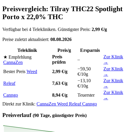
Preisvergleich: Tilray THC22 Spotlight
Porto x 22,0% THC
Verfügbar bei 4 Telekliniken. Günstigster Preis:
2,99 €/g
Preise zuletzt aktualisiert:
08.08.2026
Teleklinik
Preis/g
Ersparnis
Preis
Zur Klinik
★ Empfehlung
–
prüfen
→
CannaZen
−59,50
Zur Klinik
Bester Preis
Weed
2,99 €/g
€/10g
→
−13,10
Zur Klinik
Releaf
7,63 €/g
€/10g
→
Zur Klinik
Canngo
8,94 €/g
Teuerster
→
Direkt zur Klinik:
CannaZen
Weed
Releaf
Canngo
Preisverlauf
(90 Tage, günstigster Preis)