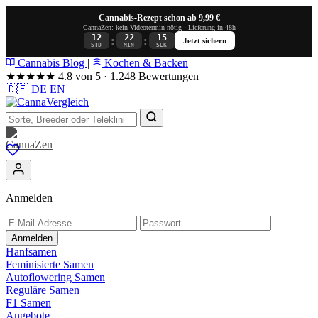
Cannabis-Rezept schon ab 9,99 €
CannaZen: kein Videotermin nötig · Lieferung in 48h
12
22
14
:
:
Jetzt sichern
STD
MIN
SEK
Cannabis Blog
|
Kochen & Backen
★★★★★
4.8 von 5 · 1.248 Bewertungen
🇩🇪
DE
EN
Anmelden
Anmelden
Hanfsamen
Feminisierte Samen
Autoflowering Samen
Reguläre Samen
F1 Samen
Angebote