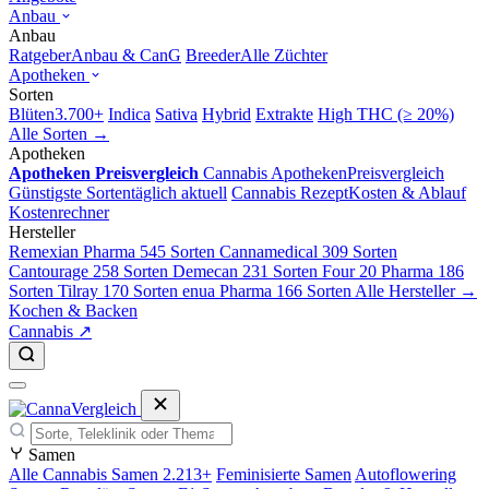
Anbau
Anbau
Ratgeber
Anbau & CanG
Breeder
Alle Züchter
Apotheken
Sorten
Blüten
3.700+
Indica
Sativa
Hybrid
Extrakte
High THC (≥ 20%)
Alle Sorten →
Apotheken
Apotheken Preisvergleich
Cannabis Apotheken
Preisvergleich
Günstigste Sorten
täglich aktuell
Cannabis Rezept
Kosten & Ablauf
Kostenrechner
Hersteller
Remexian Pharma
545 Sorten
Cannamedical
309 Sorten
Cantourage
258 Sorten
Demecan
231 Sorten
Four 20 Pharma
186
Sorten
Tilray
170 Sorten
enua Pharma
166 Sorten
Alle Hersteller →
Kochen & Backen
Cannabis ↗
Samen
Alle Cannabis Samen
2.213+
Feminisierte Samen
Autoflowering