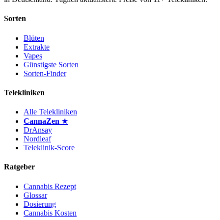
Sorten
Blüten
Extrakte
Vapes
Günstigste Sorten
Sorten-Finder
Telekliniken
Alle Telekliniken
CannaZen
★
DrAnsay
Nordleaf
Teleklinik-Score
Ratgeber
Cannabis Rezept
Glossar
Dosierung
Cannabis Kosten