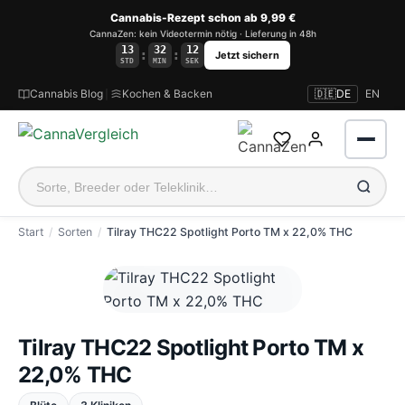
Cannabis-Rezept schon ab 9,99 €
CannaZen: kein Videotermin nötig · Lieferung in 48h
13
32
11
:
:
Jetzt sichern
STD
MIN
SEK
Cannabis Blog
|
Kochen & Backen
🇩🇪
DE
EN
Start
Sorten
Tilray THC22 Spotlight Porto TM x 22,0% THC
Anmelden
Tilray THC22 Spotlight Porto TM x
22,0% THC