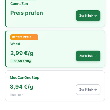
CannaZen
Preis prüfen
Zur Klinik →
–
BESTER PREIS
Weed
2,99 €/g
Zur Klinik →
−59,50 €/10g
MedCanOneStop
8,94 €/g
Zur Klinik →
Teuerster