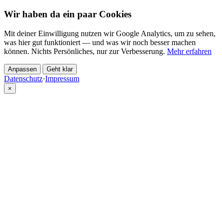
Wir haben da ein paar Cookies
Mit deiner Einwilligung nutzen wir Google Analytics, um zu sehen,
was hier gut funktioniert — und was wir noch besser machen
können. Nichts Persönliches, nur zur Verbesserung.
Mehr erfahren
Anpassen
Geht klar
Datenschutz
·
Impressum
×
Partner
Cannabis per Rezept bei CannaZen
Deutschlands führende Cannabis-Teleklinik. Bis zu 100g/Monat für
Patienten ab 18 Jahren.