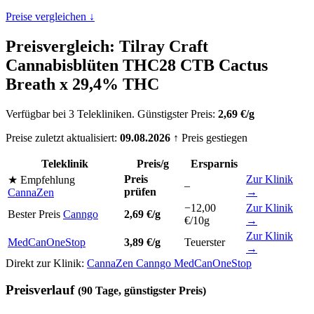
Preise vergleichen ↓
Preisvergleich: Tilray Craft
Cannabisblüten THC28 CTB Cactus
Breath x 29,4% THC
Verfügbar bei 3 Telekliniken. Günstigster Preis:
2,69 €/g
Preise zuletzt aktualisiert:
09.08.2026
↑ Preis gestiegen
Teleklinik
Preis/g
Ersparnis
Preis
Zur Klinik
★ Empfehlung
–
prüfen
→
CannaZen
−12,00
Zur Klinik
Bester Preis
Canngo
2,69 €/g
€/10g
→
Zur Klinik
MedCanOneStop
3,89 €/g
Teuerster
→
Direkt zur Klinik:
CannaZen
Canngo
MedCanOneStop
Preisverlauf
(90 Tage, günstigster Preis)