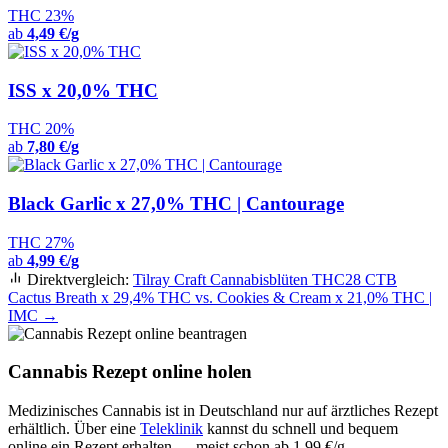
THC 23%
ab
4,49 €/g
ISS x 20,0% THC
THC 20%
ab
7,80 €/g
Black Garlic x 27,0% THC | Cantourage
THC 27%
ab
4,99 €/g
Direktvergleich:
Tilray Craft Cannabisblüten THC28 CTB
Cactus Breath x 29,4% THC vs. Cookies & Cream x 21,0% THC |
IMC →
Cannabis Rezept online holen
Medizinisches Cannabis ist in Deutschland nur auf ärztliches Rezept
erhältlich. Über eine
Teleklinik
kannst du schnell und bequem
online ein Rezept erhalten — meist schon ab 1,99 €/g.