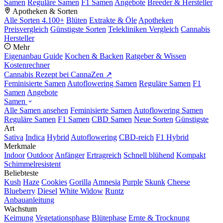
Samen
Reguläre Samen
F1 Samen
Angebote
Breeder & Hersteller
Apotheken & Sorten
Alle Sorten
4.100+
Blüten
Extrakte & Öle
Apotheken
Preisvergleich
Günstigste Sorten
Telekliniken Vergleich
Cannabis
Hersteller
Mehr
Eigenanbau Guide
Kochen & Backen
Ratgeber & Wissen
Kostenrechner
Cannabis Rezept bei CannaZen ↗
Feminisierte Samen
Autoflowering Samen
Reguläre Samen
F1
Samen
Angebote
Samen
Alle Samen ansehen
Feminisierte Samen
Autoflowering Samen
Reguläre Samen
F1 Samen
CBD Samen
Neue Sorten
Günstigste
Art
Sativa
Indica
Hybrid
Autoflowering
CBD-reich
F1 Hybrid
Merkmale
Indoor
Outdoor
Anfänger
Ertragreich
Schnell blühend
Kompakt
Schimmelresistent
Beliebteste
Kush
Haze
Cookies
Gorilla
Amnesia
Purple
Skunk
Cheese
Blueberry
Diesel
White Widow
Runtz
Anbauanleitung
Wachstum
Keimung
Vegetationsphase
Blütephase
Ernte & Trocknung