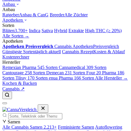
Anbau
Anbau
Ratgeber
Anbau & CanG
Breeder
Alle Züchter
Apotheken
Sorten
Blüten
3.700+
Indica
Sativa
Hybrid
Extrakte
High THC (≥ 20%)
Alle Sorten →
Apotheken
Apotheken Preisvergleich
Cannabis Apotheken
Preisvergleich
Günstigste Sorten
täglich aktuell
Cannabis Rezept
Kosten & Ablauf
Kostenrechner
Hersteller
Remexian Pharma
545 Sorten
Cannamedical
309 Sorten
Cantourage
258 Sorten
Demecan
231 Sorten
Four 20 Pharma
186
Sorten
Tilray
170 Sorten
enua Pharma
166 Sorten
Alle Hersteller →
Kochen & Backen
Cannabis ↗
Samen
Alle Cannabis Samen
2.213+
Feminisierte Samen
Autoflowering