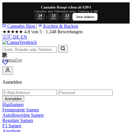
Cannabis-Rezept schon ab 9,99 €
CannaZen: kein Videotermin nötig · Lieferung in 48h
14
15
21
:
:
Jetzt sichern
STD
MIN
SEK
Cannabis Blog
|
Kochen & Backen
★★★★★
4.8 von 5 · 1.248 Bewertungen
🇩🇪
DE
EN
Anmelden
Anmelden
Hanfsamen
Feminisierte Samen
Autoflowering Samen
Reguläre Samen
F1 Samen
Angebote