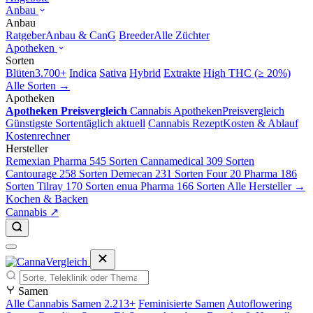
Anbau
Anbau
Ratgeber
Anbau & CanG
Breeder
Alle Züchter
Apotheken
Sorten
Blüten
3.700+
Indica
Sativa
Hybrid
Extrakte
High THC (≥ 20%)
Alle Sorten →
Apotheken
Apotheken Preisvergleich
Cannabis Apotheken
Preisvergleich
Günstigste Sorten
täglich aktuell
Cannabis Rezept
Kosten & Ablauf
Kostenrechner
Hersteller
Remexian Pharma
545 Sorten
Cannamedical
309 Sorten
Cantourage
258 Sorten
Demecan
231 Sorten
Four 20 Pharma
186
Sorten
Tilray
170 Sorten
enua Pharma
166 Sorten
Alle Hersteller →
Kochen & Backen
Cannabis ↗
Samen
Alle Cannabis Samen
2.213+
Feminisierte Samen
Autoflowering