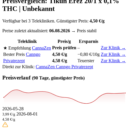
Preisvergleich: Tikun Erez 20/1 x 0,1%
THC | Unbekannt
Verfügbar bei 3 Telekliniken. Günstigster Preis:
4,50 €/g
Preise zuletzt aktualisiert:
06.08.2026
→ Preis stabil
Teleklinik
Preis/g
Ersparnis
Preis prüfen
–
Zur Klinik →
★ Empfehlung
CannaZen
Bester Preis
Canngo
4,50 €/g
−0,80 €/10g
Zur Klinik →
Privatrezept
4,58 €/g
Teuerster
Zur Klinik →
Direkt zur Klinik:
CannaZen
Canngo
Privatrezept
Preisverlauf
(90 Tage, günstigster Preis)
2026-05-28
2026-08-01
3,99 €/g
4,58 €/g