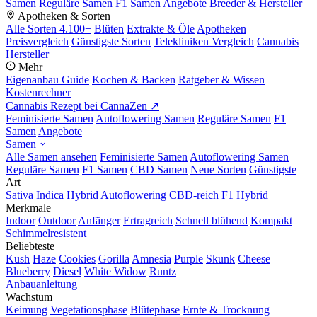
Samen
Reguläre Samen
F1 Samen
Angebote
Breeder & Hersteller
Apotheken & Sorten
Alle Sorten
4.100+
Blüten
Extrakte & Öle
Apotheken
Preisvergleich
Günstigste Sorten
Telekliniken Vergleich
Cannabis
Hersteller
Mehr
Eigenanbau Guide
Kochen & Backen
Ratgeber & Wissen
Kostenrechner
Cannabis Rezept bei CannaZen ↗
Feminisierte Samen
Autoflowering Samen
Reguläre Samen
F1
Samen
Angebote
Samen
Alle Samen ansehen
Feminisierte Samen
Autoflowering Samen
Reguläre Samen
F1 Samen
CBD Samen
Neue Sorten
Günstigste
Art
Sativa
Indica
Hybrid
Autoflowering
CBD-reich
F1 Hybrid
Merkmale
Indoor
Outdoor
Anfänger
Ertragreich
Schnell blühend
Kompakt
Schimmelresistent
Beliebteste
Kush
Haze
Cookies
Gorilla
Amnesia
Purple
Skunk
Cheese
Blueberry
Diesel
White Widow
Runtz
Anbauanleitung
Wachstum
Keimung
Vegetationsphase
Blütephase
Ernte & Trocknung