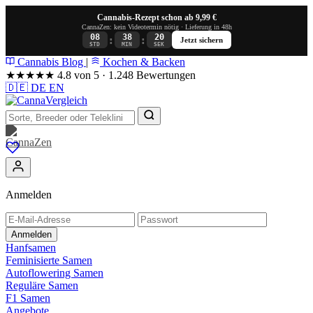
Cannabis-Rezept schon ab 9,99 €
CannaZen: kein Videotermin nötig · Lieferung in 48h
08
38
19
:
:
Jetzt sichern
STD
MIN
SEK
Cannabis Blog
|
Kochen & Backen
★★★★★
4.8 von 5 · 1.248 Bewertungen
🇩🇪
DE
EN
Anmelden
Anmelden
Hanfsamen
Feminisierte Samen
Autoflowering Samen
Reguläre Samen
F1 Samen
Angebote