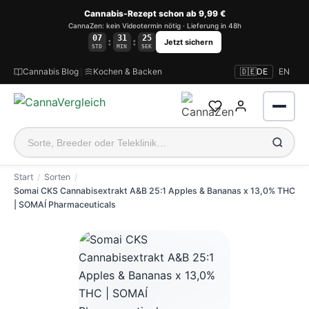
Cannabis-Rezept schon ab 9,99 €
CannaZen: kein Videotermin nötig · Lieferung in 48h
07
31
24
:
:
Jetzt sichern
STD
MIN
SEK
Cannabis Blog
|
Kochen & Backen
🇩🇪
DE
EN
Start
Sorten
Somai CKS Cannabisextrakt A&B 25:1 Apples & Bananas x 13,0% THC
| SOMAÍ Pharmaceuticals
Anmelden