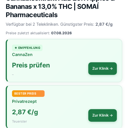
Bananas x 13,0% THC | SOMAÍ
Pharmaceuticals
Verfügbar bei 2 Telekliniken. Günstigster Preis:
2,87 €/g
Preise zuletzt aktualisiert:
07.08.2026
★ EMPFEHLUNG
CannaZen
Preis prüfen
Zur Klinik →
–
BESTER PREIS
Privatrezept
2,87 €/g
Zur Klinik →
Teuerster