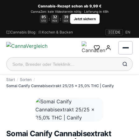
Cannabis-Rezept schon ab 9,99 €
CannaZen: kein Videotermin nötig · Lieferung in 48h
05
32
38
:
:
Jetzt sichern
STD
MIN
SEK
Cannabis Blog
|
Kochen & Backen
🇩🇪
DE
EN
Start
Sorten
Somai Canify Cannabisextrakt 25/25 x 25,0% THC | Canify
Anmelden
Somai Canify Cannabisextrakt