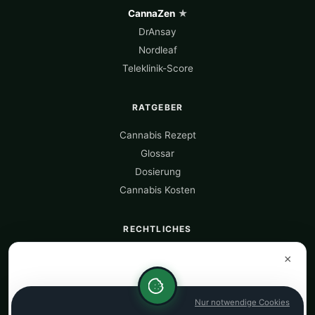
CannaZen
★
DrAnsay
Nordleaf
Teleklinik-Score
RATGEBER
Cannabis Rezept
Glossar
Dosierung
Cannabis Kosten
RECHTLICHES
Über uns
×
Datenquellen
Datenschutz
Nur notwendige Cookies
Impressum