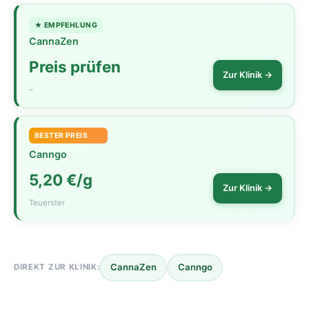
★ EMPFEHLUNG
CannaZen
Preis prüfen
Zur Klinik →
–
BESTER PREIS
Canngo
5,20 €/g
Zur Klinik →
Teuerster
CannaZen
Canngo
DIREKT ZUR KLINIK: