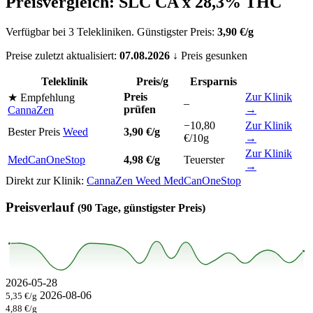
Preisvergleich: SLC CA x 28,3% THC
Verfügbar bei 3 Telekliniken. Günstigster Preis:
3,90 €/g
Preise zuletzt aktualisiert:
07.08.2026
↓ Preis gesunken
Teleklinik
Preis/g
Ersparnis
Preis
Zur Klinik
★ Empfehlung
–
prüfen
→
CannaZen
−10,80
Zur Klinik
Bester Preis
Weed
3,90 €/g
€/10g
→
Zur Klinik
MedCanOneStop
4,98 €/g
Teuerster
→
Direkt zur Klinik:
CannaZen
Weed
MedCanOneStop
Preisverlauf
(90 Tage, günstigster Preis)
2026-05-28
2026-08-06
5,35 €/g
4,88 €/g