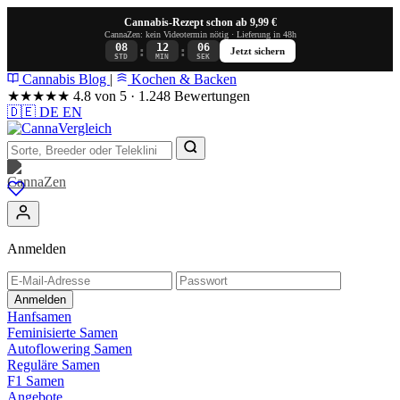
Cannabis-Rezept schon ab 9,99 €
CannaZen: kein Videotermin nötig · Lieferung in 48h
08
12
06
:
:
Jetzt sichern
STD
MIN
SEK
Cannabis Blog
|
Kochen & Backen
★★★★★
4.8 von 5 · 1.248 Bewertungen
🇩🇪
DE
EN
Anmelden
Anmelden
Hanfsamen
Feminisierte Samen
Autoflowering Samen
Reguläre Samen
F1 Samen
Angebote