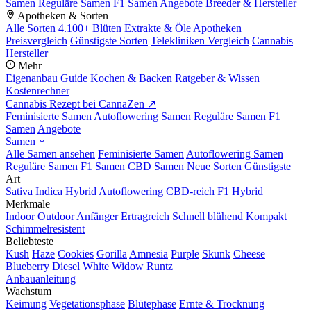
Samen
Reguläre Samen
F1 Samen
Angebote
Breeder & Hersteller
Apotheken & Sorten
Alle Sorten
4.100+
Blüten
Extrakte & Öle
Apotheken
Preisvergleich
Günstigste Sorten
Telekliniken Vergleich
Cannabis
Hersteller
Mehr
Eigenanbau Guide
Kochen & Backen
Ratgeber & Wissen
Kostenrechner
Cannabis Rezept bei CannaZen ↗
Feminisierte Samen
Autoflowering Samen
Reguläre Samen
F1
Samen
Angebote
Samen
Alle Samen ansehen
Feminisierte Samen
Autoflowering Samen
Reguläre Samen
F1 Samen
CBD Samen
Neue Sorten
Günstigste
Art
Sativa
Indica
Hybrid
Autoflowering
CBD-reich
F1 Hybrid
Merkmale
Indoor
Outdoor
Anfänger
Ertragreich
Schnell blühend
Kompakt
Schimmelresistent
Beliebteste
Kush
Haze
Cookies
Gorilla
Amnesia
Purple
Skunk
Cheese
Blueberry
Diesel
White Widow
Runtz
Anbauanleitung
Wachstum
Keimung
Vegetationsphase
Blütephase
Ernte & Trocknung