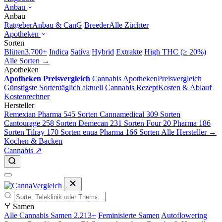
Anbau
Anbau
Ratgeber
Anbau & CanG
Breeder
Alle Züchter
Apotheken
Sorten
Blüten
3.700+
Indica
Sativa
Hybrid
Extrakte
High THC (≥ 20%)
Alle Sorten →
Apotheken
Apotheken Preisvergleich
Cannabis Apotheken
Preisvergleich
Günstigste Sorten
täglich aktuell
Cannabis Rezept
Kosten & Ablauf
Kostenrechner
Hersteller
Remexian Pharma
545 Sorten
Cannamedical
309 Sorten
Cantourage
258 Sorten
Demecan
231 Sorten
Four 20 Pharma
186
Sorten
Tilray
170 Sorten
enua Pharma
166 Sorten
Alle Hersteller →
Kochen & Backen
Cannabis ↗
Samen
Alle Cannabis Samen
2.213+
Feminisierte Samen
Autoflowering