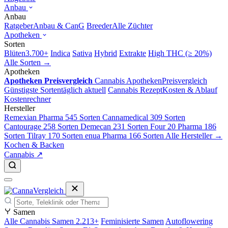
Anbau
Anbau
Ratgeber
Anbau & CanG
Breeder
Alle Züchter
Apotheken
Sorten
Blüten
3.700+
Indica
Sativa
Hybrid
Extrakte
High THC (≥ 20%)
Alle Sorten →
Apotheken
Apotheken Preisvergleich
Cannabis Apotheken
Preisvergleich
Günstigste Sorten
täglich aktuell
Cannabis Rezept
Kosten & Ablauf
Kostenrechner
Hersteller
Remexian Pharma
545 Sorten
Cannamedical
309 Sorten
Cantourage
258 Sorten
Demecan
231 Sorten
Four 20 Pharma
186
Sorten
Tilray
170 Sorten
enua Pharma
166 Sorten
Alle Hersteller →
Kochen & Backen
Cannabis ↗
Samen
Alle Cannabis Samen
2.213+
Feminisierte Samen
Autoflowering