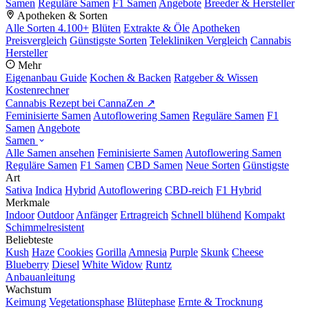
Samen
Reguläre Samen
F1 Samen
Angebote
Breeder & Hersteller
Apotheken & Sorten
Alle Sorten
4.100+
Blüten
Extrakte & Öle
Apotheken
Preisvergleich
Günstigste Sorten
Telekliniken Vergleich
Cannabis
Hersteller
Mehr
Eigenanbau Guide
Kochen & Backen
Ratgeber & Wissen
Kostenrechner
Cannabis Rezept bei CannaZen ↗
Feminisierte Samen
Autoflowering Samen
Reguläre Samen
F1
Samen
Angebote
Samen
Alle Samen ansehen
Feminisierte Samen
Autoflowering Samen
Reguläre Samen
F1 Samen
CBD Samen
Neue Sorten
Günstigste
Art
Sativa
Indica
Hybrid
Autoflowering
CBD-reich
F1 Hybrid
Merkmale
Indoor
Outdoor
Anfänger
Ertragreich
Schnell blühend
Kompakt
Schimmelresistent
Beliebteste
Kush
Haze
Cookies
Gorilla
Amnesia
Purple
Skunk
Cheese
Blueberry
Diesel
White Widow
Runtz
Anbauanleitung
Wachstum
Keimung
Vegetationsphase
Blütephase
Ernte & Trocknung