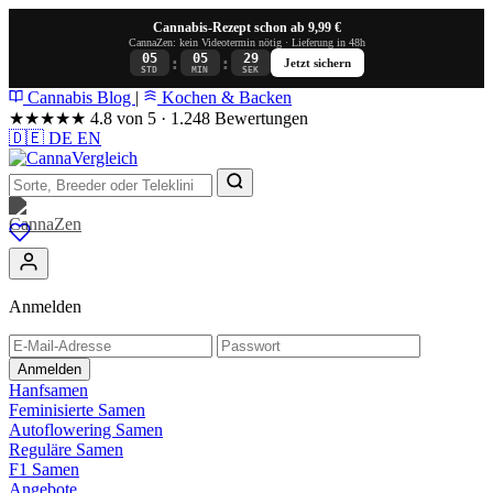
Cannabis-Rezept schon ab 9,99 €
CannaZen: kein Videotermin nötig · Lieferung in 48h
05
05
29
:
:
Jetzt sichern
STD
MIN
SEK
Cannabis Blog
|
Kochen & Backen
★★★★★
4.8 von 5 · 1.248 Bewertungen
🇩🇪
DE
EN
Anmelden
Anmelden
Hanfsamen
Feminisierte Samen
Autoflowering Samen
Reguläre Samen
F1 Samen
Angebote