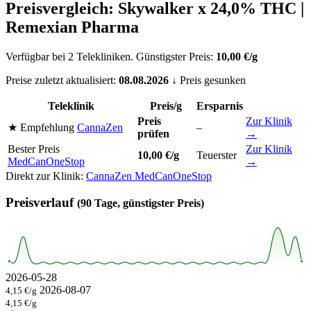
Preisvergleich: Skywalker x 24,0% THC |
Remexian Pharma
Verfügbar bei 2 Telekliniken. Günstigster Preis:
10,00 €/g
Preise zuletzt aktualisiert:
08.08.2026
↓ Preis gesunken
Teleklinik
Preis/g
Ersparnis
Preis
Zur Klinik
★ Empfehlung
CannaZen
–
prüfen
→
Bester Preis
Zur Klinik
10,00 €/g
Teuerster
MedCanOneStop
→
Direkt zur Klinik:
CannaZen
MedCanOneStop
Preisverlauf
(90 Tage, günstigster Preis)
2026-05-28
2026-08-07
4,15 €/g
4,15 €/g