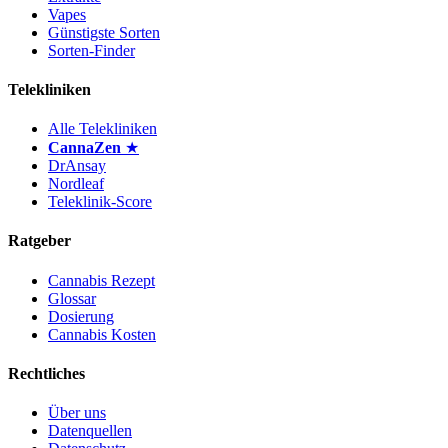
Vapes
Günstigste Sorten
Sorten-Finder
Telekliniken
Alle Telekliniken
CannaZen
★
DrAnsay
Nordleaf
Teleklinik-Score
Ratgeber
Cannabis Rezept
Glossar
Dosierung
Cannabis Kosten
Rechtliches
Über uns
Datenquellen