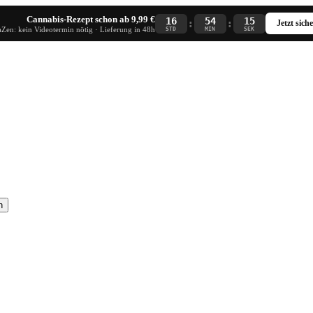
Cannabis-Rezept schon ab 9,99 €
16
54
14
:
:
Jetzt sich
Zen: kein Videotermin nötig · Lieferung in 48h
STD
MIN
SEK
n