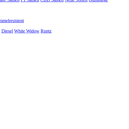
mmelresistent
y
Diesel
White Widow
Runtz