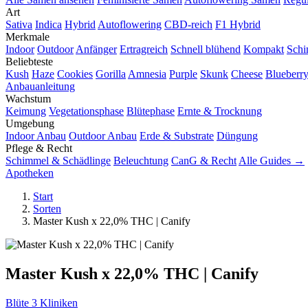
Art
Sativa
Indica
Hybrid
Autoflowering
CBD-reich
F1 Hybrid
Merkmale
Indoor
Outdoor
Anfänger
Ertragreich
Schnell blühend
Kompakt
Schi
Beliebteste
Kush
Haze
Cookies
Gorilla
Amnesia
Purple
Skunk
Cheese
Blueberr
Anbauanleitung
Wachstum
Keimung
Vegetationsphase
Blütephase
Ernte & Trocknung
Umgebung
Indoor Anbau
Outdoor Anbau
Erde & Substrate
Düngung
Pflege & Recht
Schimmel & Schädlinge
Beleuchtung
CanG & Recht
Alle Guides →
Apotheken
Start
Sorten
Master Kush x 22,0% THC | Canify
Master Kush x 22,0% THC | Canify
Blüte
3 Kliniken