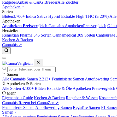
Ratgeber
Anbau & CanG
Breeder
Alle Züchter
Apotheken
Sorten
Blüten
3.700+
Indica
Sativa
Hybrid
Extrakte
High THC (≥ 20%)
Alle
Apotheken
Apotheken Preisvergleich
Cannabis Apotheken
Preisvergleich
Günst
Hersteller
Remexian Pharma
545 Sorten
Cannamedical
309 Sorten
Cantourage
Kochen & Backen
Cannabis ↗
Samen
Alle Cannabis Samen
2.213+
Feminisierte Samen
Autoflowering Sa
Apotheken & Sorten
Alle Sorten
4.100+
Blüten
Extrakte & Öle
Apotheken Preisvergleich
Mehr
Eigenanbau Guide
Kochen & Backen
Ratgeber & Wissen
Kostenrec
Cannabis Rezept bei CannaZen ↗
Feminisierte Samen
Autoflowering Samen
Reguläre Samen
F1 Same
Samen
Alle Samen ansehen
Feminisierte Samen
Autoflowering Samen
Regu