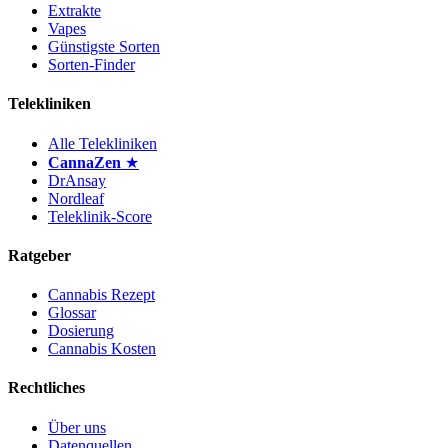
Extrakte
Vapes
Günstigste Sorten
Sorten-Finder
Telekliniken
Alle Telekliniken
CannaZen
★
DrAnsay
Nordleaf
Teleklinik-Score
Ratgeber
Cannabis Rezept
Glossar
Dosierung
Cannabis Kosten
Rechtliches
Über uns
Datenquellen