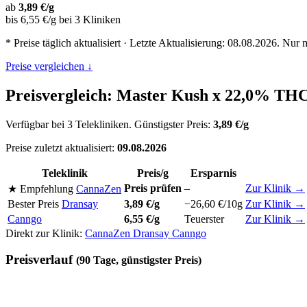
ab
3,89 €/g
bis 6,55 €/g bei 3 Kliniken
* Preise täglich aktualisiert · Letzte Aktualisierung: 08.08.2026. Nur 
Preise vergleichen ↓
Preisvergleich: Master Kush x 22,0% THC
Verfügbar bei 3 Telekliniken. Günstigster Preis:
3,89 €/g
Preise zuletzt aktualisiert:
09.08.2026
Teleklinik
Preis/g
Ersparnis
Preis prüfen
–
Zur Klinik →
★ Empfehlung
CannaZen
Bester Preis
Dransay
3,89 €/g
−26,60 €/10g
Zur Klinik →
Canngo
6,55 €/g
Teuerster
Zur Klinik →
Direkt zur Klinik:
CannaZen
Dransay
Canngo
Preisverlauf
(90 Tage, günstigster Preis)