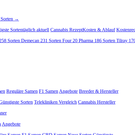
 Sorten →
igste Sorten
täglich aktuell
Cannabis Rezept
Kosten & Ablauf
Kostenre
258 Sorten
Demecan
231 Sorten
Four 20 Pharma
186 Sorten
Tilray
170
men
Reguläre Samen
F1 Samen
Angebote
Breeder & Hersteller
Günstigste Sorten
Telekliniken Vergleich
Cannabis Hersteller
hner
n
Angebote
läre Samen
F1 Samen
CBD Samen
Neue Sorten
Günstigste