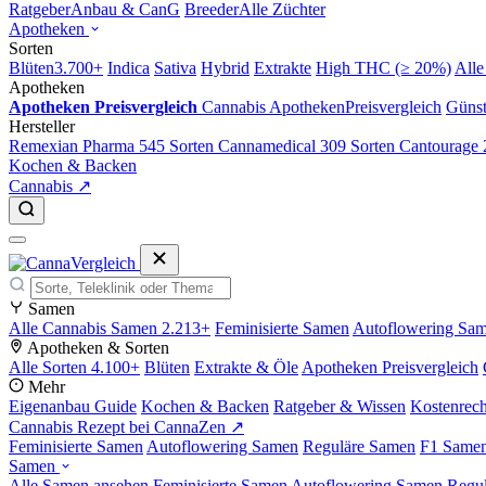
Ratgeber
Anbau & CanG
Breeder
Alle Züchter
Apotheken
Sorten
Blüten
3.700+
Indica
Sativa
Hybrid
Extrakte
High THC (≥ 20%)
Alle
Apotheken
Apotheken Preisvergleich
Cannabis Apotheken
Preisvergleich
Günst
Hersteller
Remexian Pharma
545 Sorten
Cannamedical
309 Sorten
Cantourage
Kochen & Backen
Cannabis ↗
Samen
Alle Cannabis Samen
2.213+
Feminisierte Samen
Autoflowering Sa
Apotheken & Sorten
Alle Sorten
4.100+
Blüten
Extrakte & Öle
Apotheken Preisvergleich
Mehr
Eigenanbau Guide
Kochen & Backen
Ratgeber & Wissen
Kostenrec
Cannabis Rezept bei CannaZen ↗
Feminisierte Samen
Autoflowering Samen
Reguläre Samen
F1 Same
Samen
Alle Samen ansehen
Feminisierte Samen
Autoflowering Samen
Regu