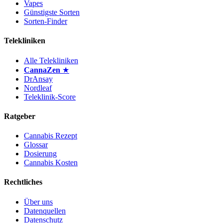
Vapes
Günstigste Sorten
Sorten-Finder
Telekliniken
Alle Telekliniken
CannaZen
★
DrAnsay
Nordleaf
Teleklinik-Score
Ratgeber
Cannabis Rezept
Glossar
Dosierung
Cannabis Kosten
Rechtliches
Über uns
Datenquellen
Datenschutz