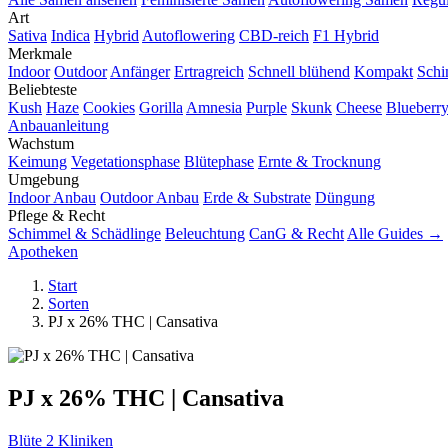
Art
Sativa
Indica
Hybrid
Autoflowering
CBD-reich
F1 Hybrid
Merkmale
Indoor
Outdoor
Anfänger
Ertragreich
Schnell blühend
Kompakt
Schi
Beliebteste
Kush
Haze
Cookies
Gorilla
Amnesia
Purple
Skunk
Cheese
Blueberr
Anbauanleitung
Wachstum
Keimung
Vegetationsphase
Blütephase
Ernte & Trocknung
Umgebung
Indoor Anbau
Outdoor Anbau
Erde & Substrate
Düngung
Pflege & Recht
Schimmel & Schädlinge
Beleuchtung
CanG & Recht
Alle Guides →
Apotheken
Start
Sorten
PJ x 26% THC | Cansativa
PJ x 26% THC | Cansativa
Blüte
2 Kliniken