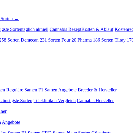
 Sorten →
igste Sorten
täglich aktuell
Cannabis Rezept
Kosten & Ablauf
Kostenre
258 Sorten
Demecan
231 Sorten
Four 20 Pharma
186 Sorten
Tilray
170
men
Reguläre Samen
F1 Samen
Angebote
Breeder & Hersteller
Günstigste Sorten
Telekliniken Vergleich
Cannabis Hersteller
hner
n
Angebote
läre Samen
F1 Samen
CBD Samen
Neue Sorten
Günstigste