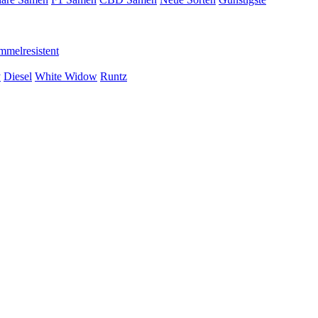
mmelresistent
y
Diesel
White Widow
Runtz