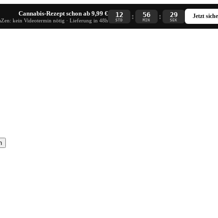
Cannabis-Rezept schon ab 9,99 €
12
56
28
:
:
Jetzt sich
Zen: kein Videotermin nötig · Lieferung in 48h
STD
MIN
SEK
n