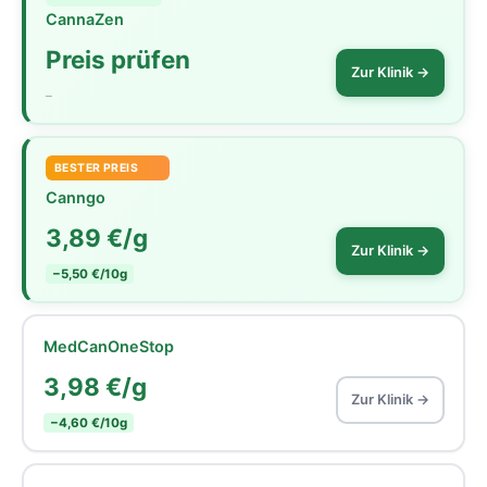
CannaZen
Preis prüfen
Zur Klinik →
–
BESTER PREIS
Canngo
3,89 €/g
Zur Klinik →
−5,50 €/10g
MedCanOneStop
3,98 €/g
Zur Klinik →
−4,60 €/10g