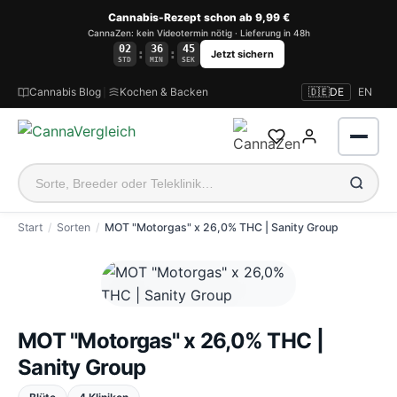
Cannabis-Rezept schon ab 9,99 €
CannaZen: kein Videotermin nötig · Lieferung in 48h
02
36
44
:
:
Jetzt sichern
STD
MIN
SEK
Cannabis Blog
|
Kochen & Backen
🇩🇪
DE
EN
Start
Sorten
MOT "Motorgas" x 26,0% THC | Sanity Group
Anmelden
MOT "Motorgas" x 26,0% THC |
Sanity Group