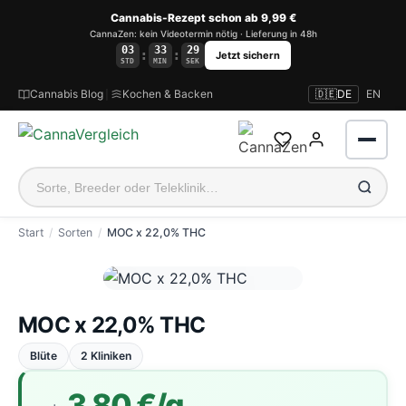
Cannabis-Rezept schon ab 9,99 €
CannaZen: kein Videotermin nötig · Lieferung in 48h
03
33
29
:
:
Jetzt sichern
STD
MIN
SEK
Cannabis Blog
|
Kochen & Backen
🇩🇪
DE
EN
Start
Sorten
MOC x 22,0% THC
Anmelden
MOC x 22,0% THC
Blüte
2 Kliniken
3,80 €/g