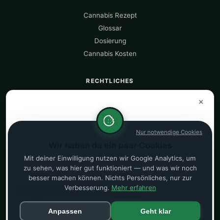
Cannabis Rezept
Glossar
Dosierung
Cannabis Kosten
RECHTLICHES
Über uns
×
Datenquellen
Datenschutz
Nur notwendige Cookies
Impressum
Wir haben da ein paar Cookies
Kostenrechner
Mit deiner Einwilligung nutzen wir Google Analytics, um
zu sehen, was hier gut funktioniert — und was wir noch
besser machen können. Nichts Persönliches, nur zur
PARTNER
Verbesserung.
Mehr erfahren
Cannabis per Rezept bei CannaZen
© 2026 CannaVergleich — Unabhängiger Cannabis Preisvergleich.
Deutschlands führende Cannabis-Teleklinik. Bis zu 100g/Monat
Anpassen
Geht klar
für Patienten ab 18 Jahren.
Preise täglich aktualisiert.