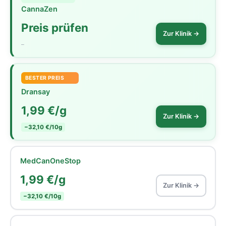
CannaZen
Preis prüfen
Zur Klinik →
–
BESTER PREIS
Dransay
1,99 €/g
Zur Klinik →
−32,10 €/10g
MedCanOneStop
1,99 €/g
Zur Klinik →
−32,10 €/10g