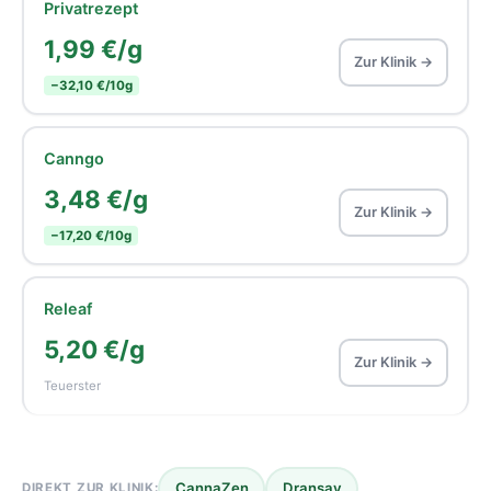
Privatrezept
1,99 €/g
Zur Klinik →
−32,10 €/10g
Canngo
3,48 €/g
Zur Klinik →
−17,20 €/10g
Releaf
5,20 €/g
Zur Klinik →
Teuerster
CannaZen
Dransay
DIREKT ZUR KLINIK: