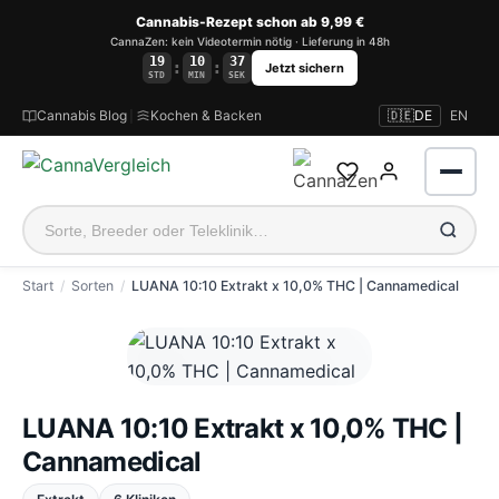
Cannabis-Rezept schon ab 9,99 €
CannaZen: kein Videotermin nötig · Lieferung in 48h
19
10
36
:
:
Jetzt sichern
STD
MIN
SEK
Cannabis Blog
|
Kochen & Backen
🇩🇪
DE
EN
Start
Sorten
LUANA 10:10 Extrakt x 10,0% THC | Cannamedical
Anmelden
LUANA 10:10 Extrakt x 10,0% THC |
Cannamedical