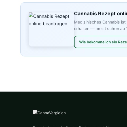
Cannabis Rezept onli
Medizinisches Cannabis ist 
erhalten — meist schon ab 
Wie bekomme ich ein Rez