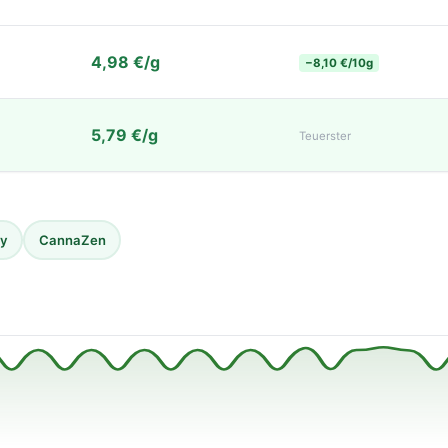
4,98 €/g
−8,10 €/10g
5,79 €/g
Teuerster
ay
CannaZen