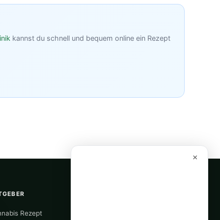
inik
kannst du schnell und bequem online ein Rezept
×
TGEBER
RECHTLICHES
nabis Rezept
Über uns