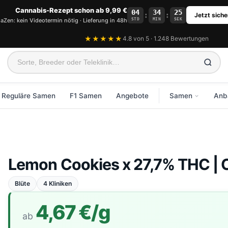
Cannabis-Rezept schon ab 9,99 €
04
34
25
:
:
Jetzt siche
STD
MIN
SEK
aZen: kein Videotermin nötig · Lieferung in 48h
★★★★★
4.8 von 5 · 1.248 Bewertungen
Reguläre Samen
F1 Samen
Angebote
Samen
Anb
WA
Alle Samen an
K
Feminisierte S
V
Lemon Cookies x 27,7% THC | 
Autoflowering 
B
Reguläre Same
E
Blüte
4 Kliniken
F1 Samen
4,67 €/g
CBD Samen
ab
Neue Sorten