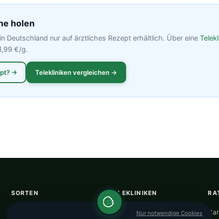
ne holen
in Deutschland nur auf ärztliches Rezept erhältlich. Über eine
Telekl
1,99 €/g.
ept? →
Telekliniken vergleichen →
SORTEN
TELEKLINIKEN
RA
Blüten
Alle Telekliniken
Can
Nur notwendige Cookies