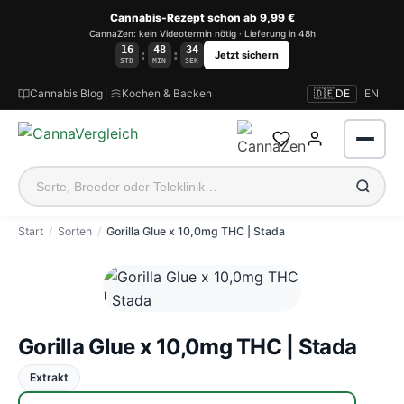
Cannabis-Rezept schon ab 9,99 €
CannaZen: kein Videotermin nötig · Lieferung in 48h
16
48
34
:
:
Jetzt sichern
STD
MIN
SEK
Cannabis Blog
|
Kochen & Backen
🇩🇪
DE
EN
Start
Sorten
Gorilla Glue x 10,0mg THC | Stada
Anmelden
Gorilla Glue x 10,0mg THC | Stada
Extrakt