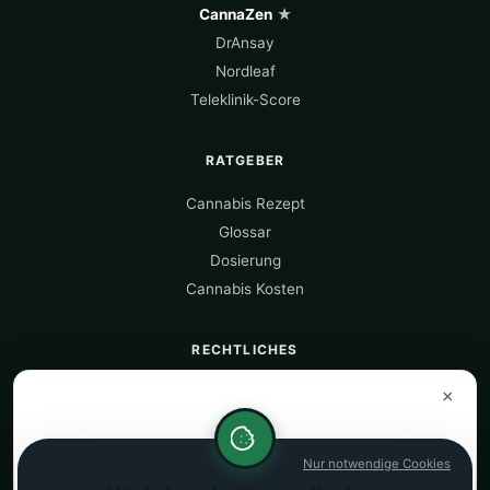
CannaZen
★
DrAnsay
Nordleaf
Teleklinik-Score
RATGEBER
Cannabis Rezept
Glossar
Dosierung
Cannabis Kosten
RECHTLICHES
Über uns
×
Datenquellen
Datenschutz
Nur notwendige Cookies
Impressum