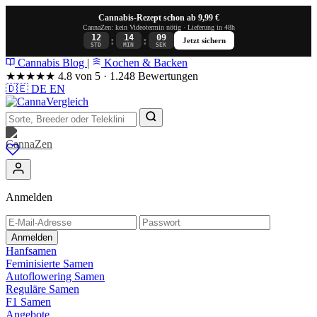
Cannabis-Rezept schon ab 9,99 €
CannaZen: kein Videotermin nötig · Lieferung in 48h
12
14
09
:
:
Jetzt sichern
STD
MIN
SEK
Cannabis Blog
|
Kochen & Backen
★★★★★
4.8 von 5 · 1.248 Bewertungen
🇩🇪
DE
EN
Anmelden
Anmelden
Hanfsamen
Feminisierte Samen
Autoflowering Samen
Reguläre Samen
F1 Samen
Angebote