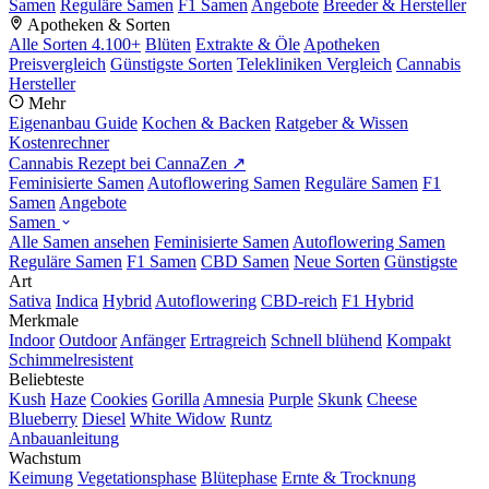
Samen
Reguläre Samen
F1 Samen
Angebote
Breeder & Hersteller
Apotheken & Sorten
Alle Sorten
4.100+
Blüten
Extrakte & Öle
Apotheken
Preisvergleich
Günstigste Sorten
Telekliniken Vergleich
Cannabis
Hersteller
Mehr
Eigenanbau Guide
Kochen & Backen
Ratgeber & Wissen
Kostenrechner
Cannabis Rezept bei CannaZen ↗
Feminisierte Samen
Autoflowering Samen
Reguläre Samen
F1
Samen
Angebote
Samen
Alle Samen ansehen
Feminisierte Samen
Autoflowering Samen
Reguläre Samen
F1 Samen
CBD Samen
Neue Sorten
Günstigste
Art
Sativa
Indica
Hybrid
Autoflowering
CBD-reich
F1 Hybrid
Merkmale
Indoor
Outdoor
Anfänger
Ertragreich
Schnell blühend
Kompakt
Schimmelresistent
Beliebteste
Kush
Haze
Cookies
Gorilla
Amnesia
Purple
Skunk
Cheese
Blueberry
Diesel
White Widow
Runtz
Anbauanleitung
Wachstum
Keimung
Vegetationsphase
Blütephase
Ernte & Trocknung