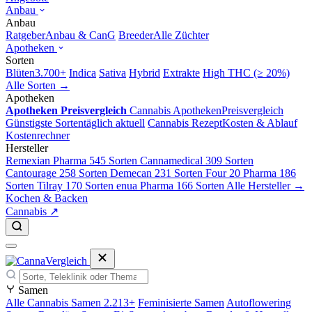
Anbau
Anbau
Ratgeber
Anbau & CanG
Breeder
Alle Züchter
Apotheken
Sorten
Blüten
3.700+
Indica
Sativa
Hybrid
Extrakte
High THC (≥ 20%)
Alle Sorten →
Apotheken
Apotheken Preisvergleich
Cannabis Apotheken
Preisvergleich
Günstigste Sorten
täglich aktuell
Cannabis Rezept
Kosten & Ablauf
Kostenrechner
Hersteller
Remexian Pharma
545 Sorten
Cannamedical
309 Sorten
Cantourage
258 Sorten
Demecan
231 Sorten
Four 20 Pharma
186
Sorten
Tilray
170 Sorten
enua Pharma
166 Sorten
Alle Hersteller →
Kochen & Backen
Cannabis ↗
Samen
Alle Cannabis Samen
2.213+
Feminisierte Samen
Autoflowering