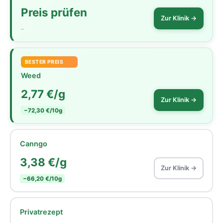
Preis prüfen
Zur Klinik →
–
BESTER PREIS
Weed
2,77 €/g
Zur Klinik →
−72,30 €/10g
Canngo
3,38 €/g
Zur Klinik →
−66,20 €/10g
Privatrezept