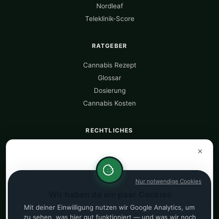
Nordleaf
Teleklinik-Score
RATGEBER
Cannabis Rezept
Glossar
Dosierung
Cannabis Kosten
RECHTLICHES
Über uns
×
Datenquellen
Datenschutz
Nur notwendige Cookies
Impressum
Wir haben da ein paar Cookies
Kostenrechner
Mit deiner Einwilligung nutzen wir Google Analytics, um
zu sehen, was hier gut funktioniert — und was wir noch