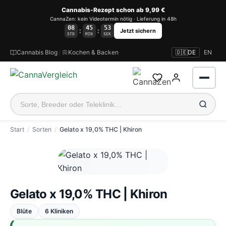
Cannabis-Rezept schon ab 9,99 €
CannaZen: kein Videotermin nötig · Lieferung in 48h
08
45
52
:
:
Jetzt sichern
STD
MIN
SEK
Cannabis Blog
|
Kochen & Backen
🇩🇪
DE
EN
Start
Sorten
Gelato x 19,0% THC | Khiron
Anmelden
Gelato x 19,0% THC | Khiron
Blüte
6 Kliniken