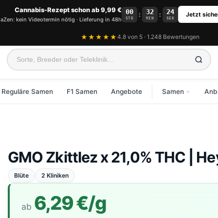
Cannabis-Rezept schon ab 9,99 €
00
32
24
:
:
Jetzt siche
STD
MIN
SEK
aZen: kein Videotermin nötig · Lieferung in 48h
★★★★★
4.8 von 5 · 1.248 Bewertungen
Reguläre Samen
F1 Samen
Angebote
Samen
Anb
WA
Alle Samen an
K
Feminisierte S
V
GMO Zkittlez x 21,0% THC | H
Autoflowering 
B
Reguläre Same
E
Blüte
2 Kliniken
F1 Samen
6,29 €/g
CBD Samen
ab
Neue Sorten