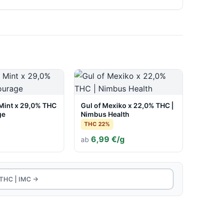
 Mint x 29,0% THC
Gul of Mexiko x 22,0% THC |
ge
Nimbus Health
THC 22%
6,99 €/g
ab
 THC | IMC →