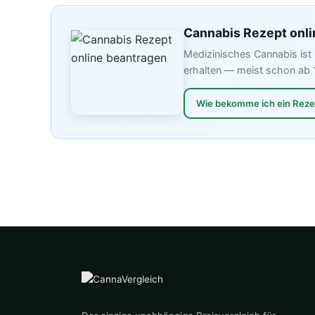
Cannabis Rezept onli
Medizinisches Cannabis ist 
erhalten — meist schon ab 
Wie bekomme ich ein Rez