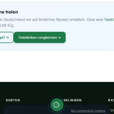
ne holen
in Deutschland nur auf ärztliches Rezept erhältlich. Über eine
Telekl
1,99 €/g.
ept? →
Telekliniken vergleichen →
SORTEN
TELEKLINIKEN
RA
Blüten
Alle Telekliniken
Can
Nur notwendige Cookies