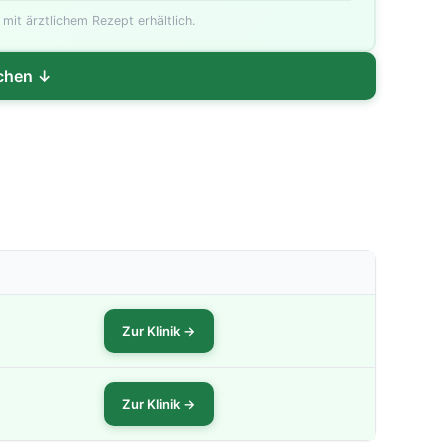
Schimmelresistent
 mit ärztlichem Rezept erhältlich.
ichen ↓
Zur Klinik →
Zur Klinik →