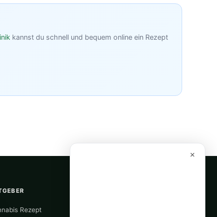
inik
kannst du schnell und bequem online ein Rezept
×
TGEBER
RECHTLICHES
nabis Rezept
Über uns