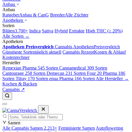
Anbau
Anbau
Ratgeber
Anbau & CanG
Breeder
Alle Züchter
Apotheken
Sorten
Blüten
3.700+
Indica
Sativa
Hybrid
Extrakte
High THC (≥ 20%)
Alle Sorten →
Apotheken
Apotheken Preisvergleich
Cannabis Apotheken
Preisvergleich
Günstigste Sorten
täglich aktuell
Cannabis Rezept
Kosten & Ablauf
Kostenrechner
Hersteller
Remexian Pharma
545 Sorten
Cannamedical
309 Sorten
Cantourage
258 Sorten
Demecan
231 Sorten
Four 20 Pharma
186
Sorten
Tilray
170 Sorten
enua Pharma
166 Sorten
Alle Hersteller →
Kochen & Backen
Cannabis ↗
Samen
Alle Cannabis Samen
2.213+
Feminisierte Samen
Autoflowering