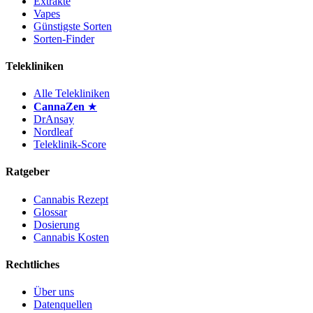
Extrakte
Vapes
Günstigste Sorten
Sorten-Finder
Telekliniken
Alle Telekliniken
CannaZen
★
DrAnsay
Nordleaf
Teleklinik-Score
Ratgeber
Cannabis Rezept
Glossar
Dosierung
Cannabis Kosten
Rechtliches
Über uns
Datenquellen