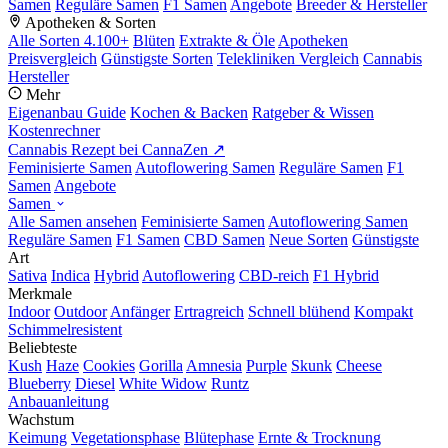
Samen
Reguläre Samen
F1 Samen
Angebote
Breeder & Hersteller
Apotheken & Sorten
Alle Sorten
4.100+
Blüten
Extrakte & Öle
Apotheken
Preisvergleich
Günstigste Sorten
Telekliniken Vergleich
Cannabis
Hersteller
Mehr
Eigenanbau Guide
Kochen & Backen
Ratgeber & Wissen
Kostenrechner
Cannabis Rezept bei CannaZen ↗
Feminisierte Samen
Autoflowering Samen
Reguläre Samen
F1
Samen
Angebote
Samen
Alle Samen ansehen
Feminisierte Samen
Autoflowering Samen
Reguläre Samen
F1 Samen
CBD Samen
Neue Sorten
Günstigste
Art
Sativa
Indica
Hybrid
Autoflowering
CBD-reich
F1 Hybrid
Merkmale
Indoor
Outdoor
Anfänger
Ertragreich
Schnell blühend
Kompakt
Schimmelresistent
Beliebteste
Kush
Haze
Cookies
Gorilla
Amnesia
Purple
Skunk
Cheese
Blueberry
Diesel
White Widow
Runtz
Anbauanleitung
Wachstum
Keimung
Vegetationsphase
Blütephase
Ernte & Trocknung