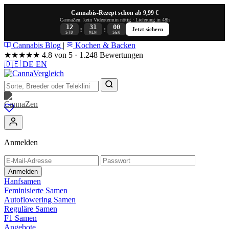
Cannabis-Rezept schon ab 9,99 €
CannaZen: kein Videotermin nötig · Lieferung in 48h
12
30
59
:
:
Jetzt sichern
STD
MIN
SEK
Cannabis Blog
|
Kochen & Backen
★★★★★
4.8 von 5 · 1.248 Bewertungen
🇩🇪
DE
EN
Anmelden
Anmelden
Hanfsamen
Feminisierte Samen
Autoflowering Samen
Reguläre Samen
F1 Samen
Angebote