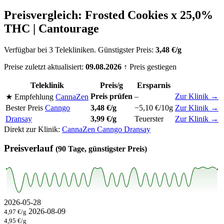
Preisvergleich: Frosted Cookies x 25,0%
THC | Cantourage
Verfügbar bei 3 Telekliniken. Günstigster Preis:
3,48 €/g
Preise zuletzt aktualisiert:
09.08.2026
↑ Preis gestiegen
Teleklinik
Preis/g
Ersparnis
Preis prüfen
–
Zur Klinik →
★ Empfehlung
CannaZen
Bester Preis
Canngo
3,48 €/g
−5,10 €/10g
Zur Klinik →
Dransay
3,99 €/g
Teuerster
Zur Klinik →
Direkt zur Klinik:
CannaZen
Canngo
Dransay
Preisverlauf
(90 Tage, günstigster Preis)
2026-05-28
2026-08-09
4,97 €/g
4,95 €/g