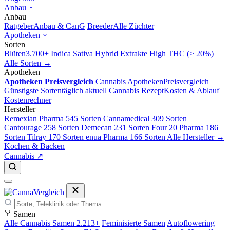
Anbau
Anbau
Ratgeber
Anbau & CanG
Breeder
Alle Züchter
Apotheken
Sorten
Blüten
3.700+
Indica
Sativa
Hybrid
Extrakte
High THC (≥ 20%)
Alle Sorten →
Apotheken
Apotheken Preisvergleich
Cannabis Apotheken
Preisvergleich
Günstigste Sorten
täglich aktuell
Cannabis Rezept
Kosten & Ablauf
Kostenrechner
Hersteller
Remexian Pharma
545 Sorten
Cannamedical
309 Sorten
Cantourage
258 Sorten
Demecan
231 Sorten
Four 20 Pharma
186
Sorten
Tilray
170 Sorten
enua Pharma
166 Sorten
Alle Hersteller →
Kochen & Backen
Cannabis ↗
Samen
Alle Cannabis Samen
2.213+
Feminisierte Samen
Autoflowering