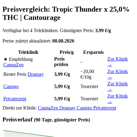
Preisvergleich: Tropic Thunder x 25,0%
THC | Cantourage
Verfügbar bei 4 Telekliniken. Günstigster Preis:
3,99 €/g
Preise zuletzt aktualisiert:
08.08.2026
Teleklinik
Preis/g
Ersparnis
Preis
Zur Klinik
★ Empfehlung
–
prüfen
→
CannaZen
−20,00
Zur Klinik
Bester Preis
Dransay
3,99 €/g
€/10g
→
Zur Klinik
Canngo
5,99 €/g
Teuerster
→
Zur Klinik
Privatrezept
5,99 €/g
Teuerster
→
Direkt zur Klinik:
CannaZen
Dransay
Canngo
Privatrezept
Preisverlauf
(90 Tage, günstigster Preis)