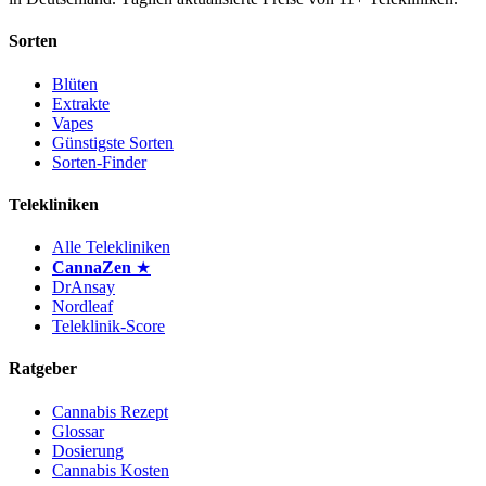
Sorten
Blüten
Extrakte
Vapes
Günstigste Sorten
Sorten-Finder
Telekliniken
Alle Telekliniken
CannaZen
★
DrAnsay
Nordleaf
Teleklinik-Score
Ratgeber
Cannabis Rezept
Glossar
Dosierung
Cannabis Kosten