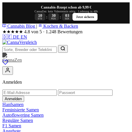
Cannabis-Rezept schon ab 9,99 €
CannaZen: kein Videotermin nötig · Lieferung in 48h
10
30
02
:
:
Jetzt sichern
STD
MIN
SEK
Cannabis Blog
|
Kochen & Backen
★★★★★
4.8 von 5 · 1.248 Bewertungen
🇩🇪
DE
EN
Anmelden
Anmelden
Hanfsamen
Feminisierte Samen
Autoflowering Samen
Reguläre Samen
F1 Samen
Angebote