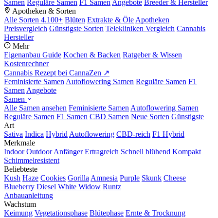
Samen
Reguläre Samen
F1 Samen
Angebote
Breeder & Hersteller
Apotheken & Sorten
Alle Sorten
4.100+
Blüten
Extrakte & Öle
Apotheken
Preisvergleich
Günstigste Sorten
Telekliniken Vergleich
Cannabis
Hersteller
Mehr
Eigenanbau Guide
Kochen & Backen
Ratgeber & Wissen
Kostenrechner
Cannabis Rezept bei CannaZen ↗
Feminisierte Samen
Autoflowering Samen
Reguläre Samen
F1
Samen
Angebote
Samen
Alle Samen ansehen
Feminisierte Samen
Autoflowering Samen
Reguläre Samen
F1 Samen
CBD Samen
Neue Sorten
Günstigste
Art
Sativa
Indica
Hybrid
Autoflowering
CBD-reich
F1 Hybrid
Merkmale
Indoor
Outdoor
Anfänger
Ertragreich
Schnell blühend
Kompakt
Schimmelresistent
Beliebteste
Kush
Haze
Cookies
Gorilla
Amnesia
Purple
Skunk
Cheese
Blueberry
Diesel
White Widow
Runtz
Anbauanleitung
Wachstum
Keimung
Vegetationsphase
Blütephase
Ernte & Trocknung