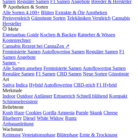
Samen
Reguläre Samen
F1 Samen
Angebote
Breeder & Hersteller
Apotheken & Sorten
Alle Sorten
4.100+
Blüten
Extrakte & Öle
Apotheken
Preisvergleich
Günstigste Sorten
Telekliniken Vergleich
Cannabis
Hersteller
Mehr
Eigenanbau Guide
Kochen & Backen
Ratgeber & Wissen
Kostenrechner
Cannabis Rezept bei CannaZen ↗
Feminisierte Samen
Autoflowering Samen
Reguläre Samen
F1
Samen
Angebote
Samen
Alle Samen ansehen
Feminisierte Samen
Autoflowering Samen
Reguläre Samen
F1 Samen
CBD Samen
Neue Sorten
Günstigste
Art
Sativa
Indica
Hybrid
Autoflowering
CBD-reich
F1 Hybrid
Merkmale
Indoor
Outdoor
Anfänger
Ertragreich
Schnell blühend
Kompakt
Schimmelresistent
Beliebteste
Kush
Haze
Cookies
Gorilla
Amnesia
Purple
Skunk
Cheese
Blueberry
Diesel
White Widow
Runtz
Anbauanleitung
Wachstum
Keimung
Vegetationsphase
Blütephase
Ernte & Trocknung