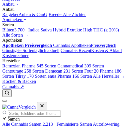
Anbau
Anbau
Ratgeber
Anbau & CanG
Breeder
Alle Züchter
Apotheken
Sorten
Blüten
3.700+
Indica
Sativa
Hybrid
Extrakte
High THC (≥ 20%)
Alle Sorten →
Apotheken
Apotheken Preisvergleich
Cannabis Apotheken
Preisvergleich
Günstigste Sorten
täglich aktuell
Cannabis Rezept
Kosten & Ablauf
Kostenrechner
Hersteller
Remexian Pharma
545 Sorten
Cannamedical
309 Sorten
Cantourage
258 Sorten
Demecan
231 Sorten
Four 20 Pharma
186
Sorten
Tilray
170 Sorten
enua Pharma
166 Sorten
Alle Hersteller →
Kochen & Backen
Cannabis ↗
Samen
Alle Cannabis Samen
2.213+
Feminisierte Samen
Autoflowering