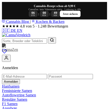
Cannabis-Rezept schon ab 9,99 €
CannaZen: kein Videotermin nötig · Lieferung in 48h
06
00
48
:
:
Jetzt sichern
STD
MIN
SEK
Cannabis Blog
|
Kochen & Backen
★★★★★
4.8 von 5 · 1.248 Bewertungen
🇩🇪
DE
EN
Anmelden
Anmelden
Hanfsamen
Feminisierte Samen
Autoflowering Samen
Reguläre Samen
F1 Samen
Angebote