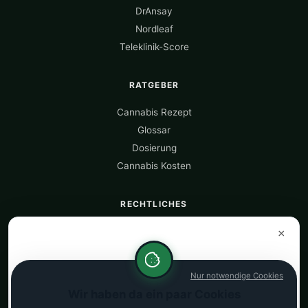
DrAnsay
Nordleaf
Teleklinik-Score
RATGEBER
Cannabis Rezept
Glossar
Dosierung
Cannabis Kosten
RECHTLICHES
Über uns
×
Datenquellen
Datenschutz
Nur notwendige Cookies
Impressum
Wir haben da ein paar Cookies
Kostenrechner