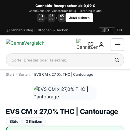
Cannabis-Rezept schon ab 9,99 €
CannaZen: kein Videotermin nötig · Lieferung in 48h
13
05
44
:
:
Jetzt sichern
STD
MIN
SEK
Cannabis Blog
|
Kochen & Backen
🇩🇪
DE
EN
Start
Sorten
EVS CM x 27,0% THC | Cantourage
Anmelden
EVS CM x 27,0% THC | Cantourage
Blüte
3 Kliniken