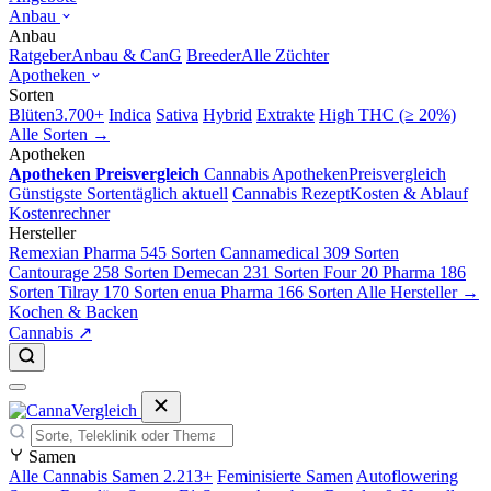
Anbau
Anbau
Ratgeber
Anbau & CanG
Breeder
Alle Züchter
Apotheken
Sorten
Blüten
3.700+
Indica
Sativa
Hybrid
Extrakte
High THC (≥ 20%)
Alle Sorten →
Apotheken
Apotheken Preisvergleich
Cannabis Apotheken
Preisvergleich
Günstigste Sorten
täglich aktuell
Cannabis Rezept
Kosten & Ablauf
Kostenrechner
Hersteller
Remexian Pharma
545 Sorten
Cannamedical
309 Sorten
Cantourage
258 Sorten
Demecan
231 Sorten
Four 20 Pharma
186
Sorten
Tilray
170 Sorten
enua Pharma
166 Sorten
Alle Hersteller →
Kochen & Backen
Cannabis ↗
Samen
Alle Cannabis Samen
2.213+
Feminisierte Samen
Autoflowering