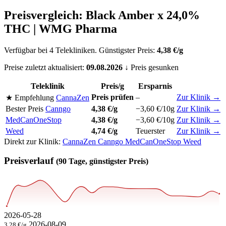
Preisvergleich: Black Amber x 24,0%
THC | WMG Pharma
Verfügbar bei 4 Telekliniken. Günstigster Preis:
4,38 €/g
Preise zuletzt aktualisiert:
09.08.2026
↓ Preis gesunken
Teleklinik
Preis/g
Ersparnis
Preis prüfen
–
Zur Klinik →
★ Empfehlung
CannaZen
Bester Preis
Canngo
4,38 €/g
−3,60 €/10g
Zur Klinik →
MedCanOneStop
4,38 €/g
−3,60 €/10g
Zur Klinik →
Weed
4,74 €/g
Teuerster
Zur Klinik →
Direkt zur Klinik:
CannaZen
Canngo
MedCanOneStop
Weed
Preisverlauf
(90 Tage, günstigster Preis)
2026-05-28
2026-08-09
3,28 €/g