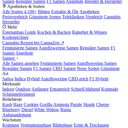
Samen
Reguläre Samen
F1 Samen
Angebote
Breeder & Hersteller
Apotheken & Sorten
Alle Sorten
4.100+
Blüten
Extrakte & Öle
Apotheken
Preisvergleich
Günstigste Sorten
Telekliniken Vergleich
Cannabis
Hersteller
Mehr
Eigenanbau Guide
Kochen & Backen
Ratgeber & Wissen
Kostenrechner
Cannabis Rezept bei CannaZen ↗
Feminisierte Samen
Autoflowering Samen
Reguläre Samen
F1
Samen
Angebote
Samen
Alle Samen ansehen
Feminisierte Samen
Autoflowering Samen
Reguläre Samen
F1 Samen
CBD Samen
Neue Sorten
Günstigste
Art
Sativa
Indica
Hybrid
Autoflowering
CBD-reich
F1 Hybrid
Merkmale
Indoor
Outdoor
Anfänger
Ertragreich
Schnell blühend
Kompakt
Schimmelresistent
Beliebteste
Kush
Haze
Cookies
Gorilla
Amnesia
Purple
Skunk
Cheese
Blueberry
Diesel
White Widow
Runtz
Anbauanleitung
Wachstum
Keimung
Vegetationsphase
Blütephase
Ernte & Trocknung