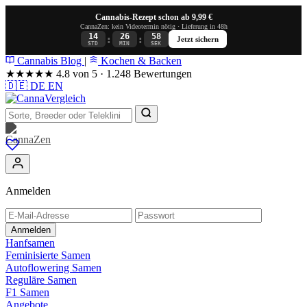
Cannabis-Rezept schon ab 9,99 €
CannaZen: kein Videotermin nötig · Lieferung in 48h
14
26
57
:
:
Jetzt sichern
STD
MIN
SEK
Cannabis Blog
|
Kochen & Backen
★★★★★
4.8 von 5 · 1.248 Bewertungen
🇩🇪
DE
EN
Anmelden
Anmelden
Hanfsamen
Feminisierte Samen
Autoflowering Samen
Reguläre Samen
F1 Samen
Angebote