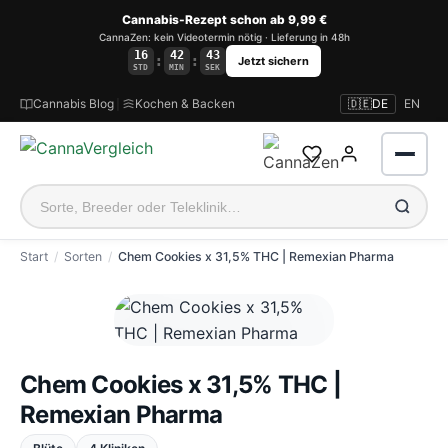
Cannabis-Rezept schon ab 9,99 €
CannaZen: kein Videotermin nötig · Lieferung in 48h
16
42
42
:
:
Jetzt sichern
STD
MIN
SEK
Cannabis Blog
|
Kochen & Backen
🇩🇪
DE
EN
Start
Sorten
Chem Cookies x 31,5% THC | Remexian Pharma
Anmelden
Chem Cookies x 31,5% THC |
Remexian Pharma