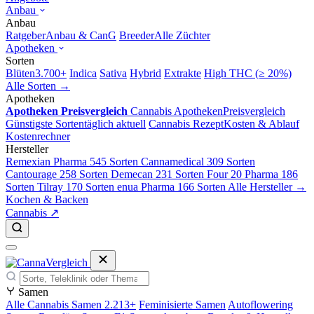
Anbau
Anbau
Ratgeber
Anbau & CanG
Breeder
Alle Züchter
Apotheken
Sorten
Blüten
3.700+
Indica
Sativa
Hybrid
Extrakte
High THC (≥ 20%)
Alle Sorten →
Apotheken
Apotheken Preisvergleich
Cannabis Apotheken
Preisvergleich
Günstigste Sorten
täglich aktuell
Cannabis Rezept
Kosten & Ablauf
Kostenrechner
Hersteller
Remexian Pharma
545 Sorten
Cannamedical
309 Sorten
Cantourage
258 Sorten
Demecan
231 Sorten
Four 20 Pharma
186
Sorten
Tilray
170 Sorten
enua Pharma
166 Sorten
Alle Hersteller →
Kochen & Backen
Cannabis ↗
Samen
Alle Cannabis Samen
2.213+
Feminisierte Samen
Autoflowering