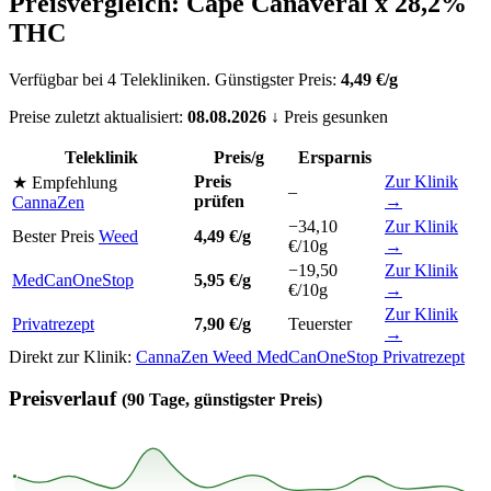
Preisvergleich: Cape Canaveral x 28,2%
THC
Verfügbar bei 4 Telekliniken. Günstigster Preis:
4,49 €/g
Preise zuletzt aktualisiert:
08.08.2026
↓ Preis gesunken
Teleklinik
Preis/g
Ersparnis
Preis
Zur Klinik
★ Empfehlung
–
prüfen
→
CannaZen
−34,10
Zur Klinik
Bester Preis
Weed
4,49 €/g
€/10g
→
−19,50
Zur Klinik
MedCanOneStop
5,95 €/g
€/10g
→
Zur Klinik
Privatrezept
7,90 €/g
Teuerster
→
Direkt zur Klinik:
CannaZen
Weed
MedCanOneStop
Privatrezept
Preisverlauf
(90 Tage, günstigster Preis)