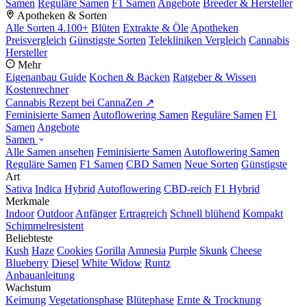
Samen
Reguläre Samen
F1 Samen
Angebote
Breeder & Hersteller
Apotheken & Sorten
Alle Sorten
4.100+
Blüten
Extrakte & Öle
Apotheken
Preisvergleich
Günstigste Sorten
Telekliniken Vergleich
Cannabis
Hersteller
Mehr
Eigenanbau Guide
Kochen & Backen
Ratgeber & Wissen
Kostenrechner
Cannabis Rezept bei CannaZen ↗
Feminisierte Samen
Autoflowering Samen
Reguläre Samen
F1
Samen
Angebote
Samen
Alle Samen ansehen
Feminisierte Samen
Autoflowering Samen
Reguläre Samen
F1 Samen
CBD Samen
Neue Sorten
Günstigste
Art
Sativa
Indica
Hybrid
Autoflowering
CBD-reich
F1 Hybrid
Merkmale
Indoor
Outdoor
Anfänger
Ertragreich
Schnell blühend
Kompakt
Schimmelresistent
Beliebteste
Kush
Haze
Cookies
Gorilla
Amnesia
Purple
Skunk
Cheese
Blueberry
Diesel
White Widow
Runtz
Anbauanleitung
Wachstum
Keimung
Vegetationsphase
Blütephase
Ernte & Trocknung