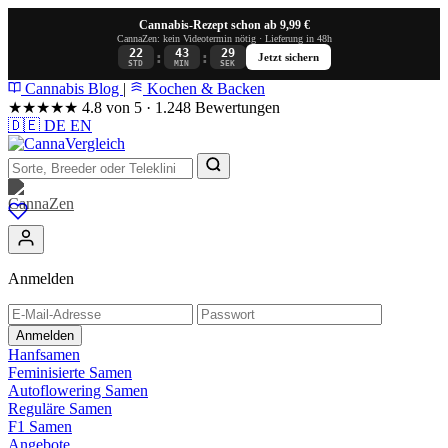
Cannabis-Rezept schon ab 9,99 €
CannaZen: kein Videotermin nötig · Lieferung in 48h
22
43
29
:
:
Jetzt sichern
STD
MIN
SEK
Cannabis Blog
|
Kochen & Backen
★★★★★
4.8 von 5 · 1.248 Bewertungen
🇩🇪
DE
EN
Anmelden
Anmelden
Hanfsamen
Feminisierte Samen
Autoflowering Samen
Reguläre Samen
F1 Samen
Angebote