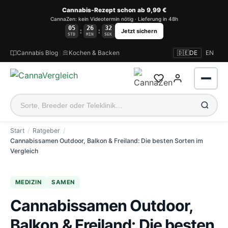
Cannabis-Rezept schon ab 9,99 €
CannaZen: kein Videotermin nötig · Lieferung in 48h
05
26
32
:
:
Jetzt sichern
STD
MIN
SEK
Cannabis Blog
|
Kochen & Backen
🇩🇪
DE
EN
Start
Ratgeber
Cannabissamen Outdoor, Balkon & Freiland: Die besten Sorten im
Vergleich
Anmelden
MEDIZIN
SAMEN
Cannabissamen Outdoor,
Balkon & Freiland: Die besten