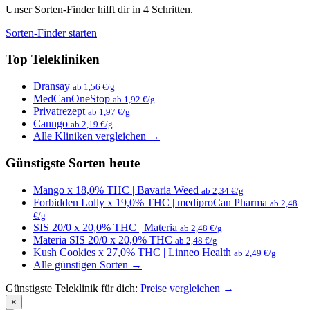
Unser Sorten-Finder hilft dir in 4 Schritten.
Sorten-Finder starten
Top Telekliniken
Dransay
ab 1,56 €/g
MedCanOneStop
ab 1,92 €/g
Privatrezept
ab 1,97 €/g
Canngo
ab 2,19 €/g
Alle Kliniken vergleichen →
Günstigste Sorten heute
Mango x 18,0% THC | Bavaria Weed
ab 2,34 €/g
Forbidden Lolly x 19,0% THC | mediproCan Pharma
ab 2,48
€/g
SIS 20/0 x 20,0% THC | Materia
ab 2,48 €/g
Materia SIS 20/0 x 20,0% THC
ab 2,48 €/g
Kush Cookies x 27,0% THC | Linneo Health
ab 2,49 €/g
Alle günstigen Sorten →
Günstigste Teleklinik für dich:
Preise vergleichen →
×