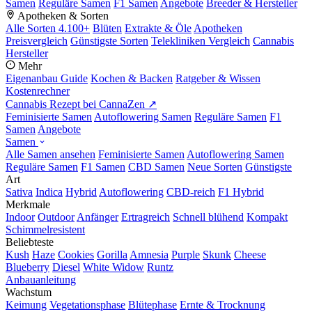
Samen
Reguläre Samen
F1 Samen
Angebote
Breeder & Hersteller
Apotheken & Sorten
Alle Sorten
4.100+
Blüten
Extrakte & Öle
Apotheken
Preisvergleich
Günstigste Sorten
Telekliniken Vergleich
Cannabis
Hersteller
Mehr
Eigenanbau Guide
Kochen & Backen
Ratgeber & Wissen
Kostenrechner
Cannabis Rezept bei CannaZen ↗
Feminisierte Samen
Autoflowering Samen
Reguläre Samen
F1
Samen
Angebote
Samen
Alle Samen ansehen
Feminisierte Samen
Autoflowering Samen
Reguläre Samen
F1 Samen
CBD Samen
Neue Sorten
Günstigste
Art
Sativa
Indica
Hybrid
Autoflowering
CBD-reich
F1 Hybrid
Merkmale
Indoor
Outdoor
Anfänger
Ertragreich
Schnell blühend
Kompakt
Schimmelresistent
Beliebteste
Kush
Haze
Cookies
Gorilla
Amnesia
Purple
Skunk
Cheese
Blueberry
Diesel
White Widow
Runtz
Anbauanleitung
Wachstum
Keimung
Vegetationsphase
Blütephase
Ernte & Trocknung