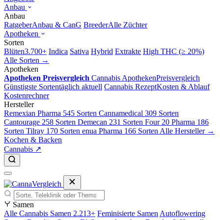
Anbau
Anbau
Ratgeber
Anbau & CanG
Breeder
Alle Züchter
Apotheken
Sorten
Blüten
3.700+
Indica
Sativa
Hybrid
Extrakte
High THC (≥ 20%)
Alle Sorten →
Apotheken
Apotheken Preisvergleich
Cannabis Apotheken
Preisvergleich
Günstigste Sorten
täglich aktuell
Cannabis Rezept
Kosten & Ablauf
Kostenrechner
Hersteller
Remexian Pharma
545 Sorten
Cannamedical
309 Sorten
Cantourage
258 Sorten
Demecan
231 Sorten
Four 20 Pharma
186
Sorten
Tilray
170 Sorten
enua Pharma
166 Sorten
Alle Hersteller →
Kochen & Backen
Cannabis ↗
Samen
Alle Cannabis Samen
2.213+
Feminisierte Samen
Autoflowering