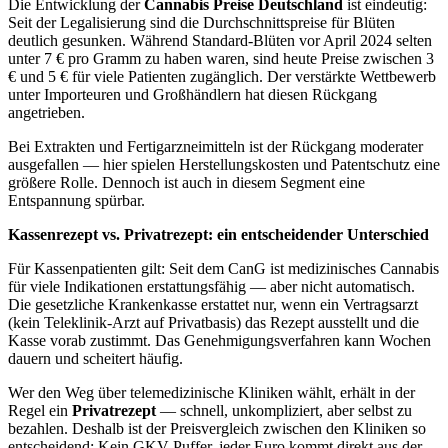
Die Entwicklung der
Cannabis Preise Deutschland
ist eindeutig:
Seit der Legalisierung sind die Durchschnittspreise für Blüten
deutlich gesunken. Während Standard-Blüten vor April 2024 selten
unter 7 € pro Gramm zu haben waren, sind heute Preise zwischen 3
€ und 5 € für viele Patienten zugänglich. Der verstärkte Wettbewerb
unter Importeuren und Großhändlern hat diesen Rückgang
angetrieben.
Bei Extrakten und Fertigarzneimitteln ist der Rückgang moderater
ausgefallen — hier spielen Herstellungskosten und Patentschutz eine
größere Rolle. Dennoch ist auch in diesem Segment eine
Entspannung spürbar.
Kassenrezept vs. Privatrezept: ein entscheidender Unterschied
Für Kassenpatienten gilt: Seit dem CanG ist medizinisches Cannabis
für viele Indikationen erstattungsfähig — aber nicht automatisch.
Die gesetzliche Krankenkasse erstattet nur, wenn ein Vertragsarzt
(kein Teleklinik-Arzt auf Privatbasis) das Rezept ausstellt und die
Kasse vorab zustimmt. Das Genehmigungsverfahren kann Wochen
dauern und scheitert häufig.
Wer den Weg über telemedizinische Kliniken wählt, erhält in der
Regel ein
Privatrezept
— schnell, unkompliziert, aber selbst zu
bezahlen. Deshalb ist der Preisvergleich zwischen den Kliniken so
entscheidend: Kein GKV-Puffer, jeder Euro kommt direkt aus der