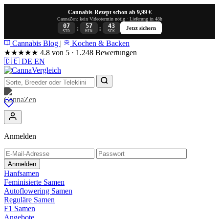
Cannabis-Rezept schon ab 9,99 €
CannaZen: kein Videotermin nötig · Lieferung in 48h
07
57
42
:
:
Jetzt sichern
STD
MIN
SEK
Cannabis Blog
|
Kochen & Backen
★★★★★
4.8 von 5 · 1.248 Bewertungen
🇩🇪
DE
EN
Anmelden
Anmelden
Hanfsamen
Feminisierte Samen
Autoflowering Samen
Reguläre Samen
F1 Samen
Angebote