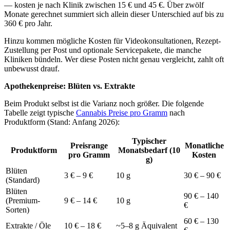
— kosten je nach Klinik zwischen 15 € und 45 €. Über zwölf
Monate gerechnet summiert sich allein dieser Unterschied auf bis zu
360 € pro Jahr.
Hinzu kommen mögliche Kosten für Videokonsultationen, Rezept-
Zustellung per Post und optionale Servicepakete, die manche
Kliniken bündeln. Wer diese Posten nicht genau vergleicht, zahlt oft
unbewusst drauf.
Apothekenpreise: Blüten vs. Extrakte
Beim Produkt selbst ist die Varianz noch größer. Die folgende
Tabelle zeigt typische
Cannabis Preise pro Gramm
nach
Produktform (Stand: Anfang 2026):
Typischer
Preisrange
Monatliche
Produktform
Monatsbedarf (10
pro Gramm
Kosten
g)
Blüten
3 € – 9 €
10 g
30 € – 90 €
(Standard)
Blüten
90 € – 140
(Premium-
9 € – 14 €
10 g
€
Sorten)
60 € – 130
Extrakte / Öle
10 € – 18 €
~5–8 g Äquivalent