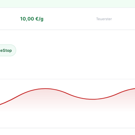
10,00 €/g
Teuerster
eStop