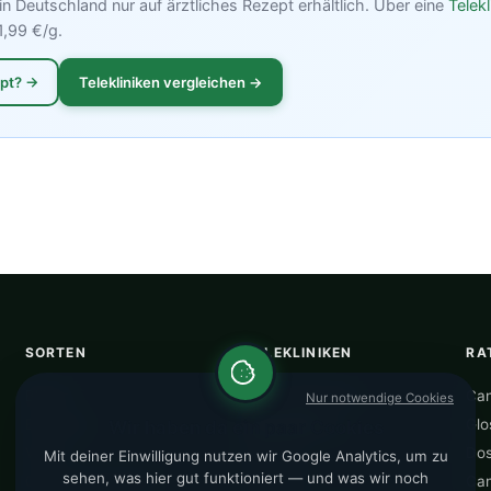
in Deutschland nur auf ärztliches Rezept erhältlich. Über eine
Telekl
1,99 €/g.
ept? →
Telekliniken vergleichen →
SORTEN
TELEKLINIKEN
RA
Blüten
Alle Telekliniken
Can
Nur notwendige Cookies
Extrakte
CannaZen
★
Glo
Wir haben da ein paar Cookies
Vapes
DrAnsay
Dos
Mit deiner Einwilligung nutzen wir Google Analytics, um zu
sehen, was hier gut funktioniert — und was wir noch
Günstigste Sorten
Nordleaf
Can