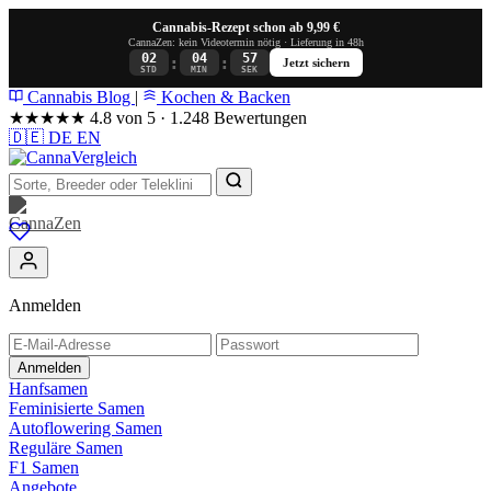
Cannabis-Rezept schon ab 9,99 €
CannaZen: kein Videotermin nötig · Lieferung in 48h
02
04
57
:
:
Jetzt sichern
STD
MIN
SEK
Cannabis Blog
|
Kochen & Backen
★★★★★
4.8 von 5 · 1.248 Bewertungen
🇩🇪
DE
EN
Anmelden
Anmelden
Hanfsamen
Feminisierte Samen
Autoflowering Samen
Reguläre Samen
F1 Samen
Angebote