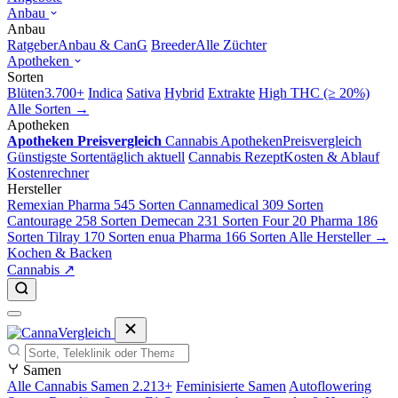
Anbau
Anbau
Ratgeber
Anbau & CanG
Breeder
Alle Züchter
Apotheken
Sorten
Blüten
3.700+
Indica
Sativa
Hybrid
Extrakte
High THC (≥ 20%)
Alle Sorten →
Apotheken
Apotheken Preisvergleich
Cannabis Apotheken
Preisvergleich
Günstigste Sorten
täglich aktuell
Cannabis Rezept
Kosten & Ablauf
Kostenrechner
Hersteller
Remexian Pharma
545 Sorten
Cannamedical
309 Sorten
Cantourage
258 Sorten
Demecan
231 Sorten
Four 20 Pharma
186
Sorten
Tilray
170 Sorten
enua Pharma
166 Sorten
Alle Hersteller →
Kochen & Backen
Cannabis ↗
Samen
Alle Cannabis Samen
2.213+
Feminisierte Samen
Autoflowering