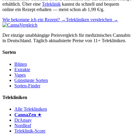
erhältlich. Über eine
Teleklinik
kannst du schnell und bequem
online ein Rezept erhalten — meist schon ab 1,99 €/g.
Wie bekomme ich ein Rezept? →
Telekliniken vergleichen →
Der einzige unabhängige Preisvergleich für medizinisches Cannabis
in Deutschland. Täglich aktualisierte Preise von 11+ Telekliniken.
Sorten
Blüten
Extrakte
Vapes
Günstigste Sorten
Sorten-Finder
Telekliniken
Alle Telekliniken
CannaZen
★
DrAnsay
Nordleaf
Teleklinik-Score