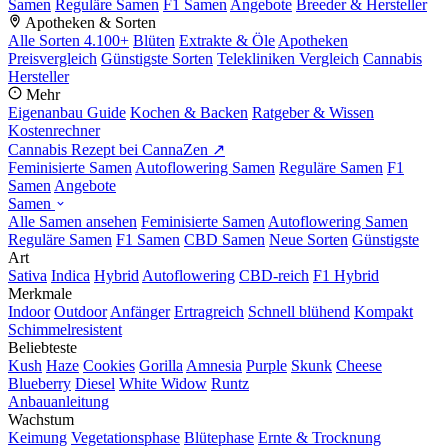
Samen
Reguläre Samen
F1 Samen
Angebote
Breeder & Hersteller
Apotheken & Sorten
Alle Sorten
4.100+
Blüten
Extrakte & Öle
Apotheken
Preisvergleich
Günstigste Sorten
Telekliniken Vergleich
Cannabis
Hersteller
Mehr
Eigenanbau Guide
Kochen & Backen
Ratgeber & Wissen
Kostenrechner
Cannabis Rezept bei CannaZen ↗
Feminisierte Samen
Autoflowering Samen
Reguläre Samen
F1
Samen
Angebote
Samen
Alle Samen ansehen
Feminisierte Samen
Autoflowering Samen
Reguläre Samen
F1 Samen
CBD Samen
Neue Sorten
Günstigste
Art
Sativa
Indica
Hybrid
Autoflowering
CBD-reich
F1 Hybrid
Merkmale
Indoor
Outdoor
Anfänger
Ertragreich
Schnell blühend
Kompakt
Schimmelresistent
Beliebteste
Kush
Haze
Cookies
Gorilla
Amnesia
Purple
Skunk
Cheese
Blueberry
Diesel
White Widow
Runtz
Anbauanleitung
Wachstum
Keimung
Vegetationsphase
Blütephase
Ernte & Trocknung