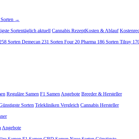
 Sorten →
igste Sorten
täglich aktuell
Cannabis Rezept
Kosten & Ablauf
Kostenre
258 Sorten
Demecan
231 Sorten
Four 20 Pharma
186 Sorten
Tilray
170
men
Reguläre Samen
F1 Samen
Angebote
Breeder & Hersteller
Günstigste Sorten
Telekliniken Vergleich
Cannabis Hersteller
hner
n
Angebote
läre Samen
F1 Samen
CBD Samen
Neue Sorten
Günstigste