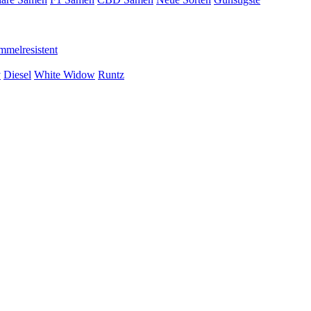
mmelresistent
y
Diesel
White Widow
Runtz