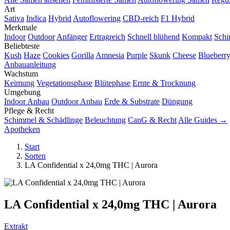
Art
Sativa
Indica
Hybrid
Autoflowering
CBD-reich
F1 Hybrid
Merkmale
Indoor
Outdoor
Anfänger
Ertragreich
Schnell blühend
Kompakt
Schi
Beliebteste
Kush
Haze
Cookies
Gorilla
Amnesia
Purple
Skunk
Cheese
Blueberr
Anbauanleitung
Wachstum
Keimung
Vegetationsphase
Blütephase
Ernte & Trocknung
Umgebung
Indoor Anbau
Outdoor Anbau
Erde & Substrate
Düngung
Pflege & Recht
Schimmel & Schädlinge
Beleuchtung
CanG & Recht
Alle Guides →
Apotheken
Start
Sorten
LA Confidential x 24,0mg THC | Aurora
LA Confidential x 24,0mg THC | Aurora
Extrakt