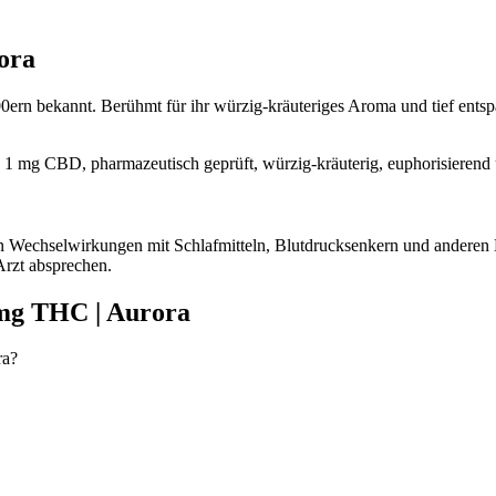
ora
ern bekannt. Berühmt für ihr würzig-kräuteriges Aroma und tief entspa
d 1 mg CBD, pharmazeutisch geprüft, würzig-kräuterig, euphorisierend
nn Wechselwirkungen mit Schlafmitteln, Blutdrucksenkern und anderen
rzt absprechen.
0mg THC | Aurora
ra?