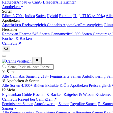
Ratgeber
Anbau & CanG
Breeder
Alle Züchter
Apotheken
Sorten
Blüten
3.700+
Indica
Sativa
Hybrid
Extrakte
High THC (≥ 20%)
Alle
Apotheken
Apotheken Preisvergleich
Cannabis Apotheken
Preisvergleich
Günst
Hersteller
Remexian Pharma
545 Sorten
Cannamedical
309 Sorten
Cantourage
Kochen & Backen
Cannabis ↗
Samen
Alle Cannabis Samen
2.213+
Feminisierte Samen
Autoflowering Sa
Apotheken & Sorten
Alle Sorten
4.100+
Blüten
Extrakte & Öle
Apotheken Preisvergleich
Mehr
Eigenanbau Guide
Kochen & Backen
Ratgeber & Wissen
Kostenrec
Cannabis Rezept bei CannaZen ↗
Feminisierte Samen
Autoflowering Samen
Reguläre Samen
F1 Same
Samen
Alle Samen ansehen
Feminisierte Samen
Autoflowering Samen
Regu