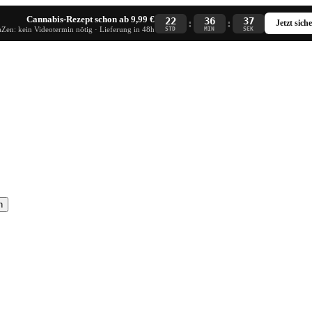
Cannabis-Rezept schon ab 9,99 €
22
36
36
:
:
Jetzt sich
Zen: kein Videotermin nötig · Lieferung in 48h
STD
MIN
SEK
n