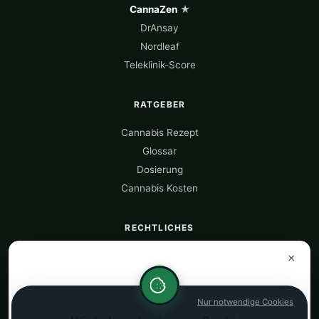
CannaZen
★
DrAnsay
Nordleaf
Teleklinik-Score
RATGEBER
Cannabis Rezept
Glossar
Dosierung
Cannabis Kosten
RECHTLICHES
Über uns
×
Datenquellen
Datenschutz
Nur notwendige Cookies
Impressum