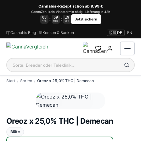
Cannabis-Rezept schon ab 9,99 €
CannaZen: kein Videotermin nötig · Lieferung in 48h
03
59
19
:
:
Jetzt sichern
STD
MIN
SEK
Cannabis Blog
|
Kochen & Backen
🇩🇪
DE
EN
Start
Sorten
Oreoz x 25,0% THC | Demecan
Anmelden
Oreoz x 25,0% THC | Demecan
Blüte