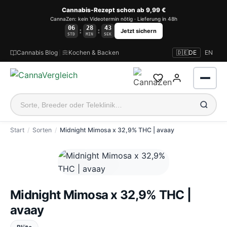
Cannabis-Rezept schon ab 9,99 €
CannaZen: kein Videotermin nötig · Lieferung in 48h
06
28
43
:
:
Jetzt sichern
STD
MIN
SEK
Cannabis Blog
|
Kochen & Backen
🇩🇪
DE
EN
Start
Sorten
Midnight Mimosa x 32,9% THC | avaay
Anmelden
Midnight Mimosa x 32,9% THC |
avaay