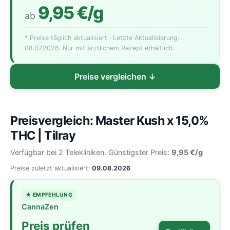
9,95 €/g
ab
* Preise täglich aktualisiert · Letzte Aktualisierung:
08.07.2026. Nur mit ärztlichem Rezept erhältlich.
Preise vergleichen ↓
Preisvergleich: Master Kush x 15,0%
THC | Tilray
Verfügbar bei 2 Telekliniken. Günstigster Preis:
9,95 €/g
Preise zuletzt aktualisiert:
09.08.2026
★ EMPFEHLUNG
CannaZen
Preis prüfen