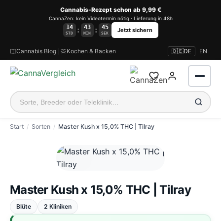
Cannabis-Rezept schon ab 9,99 €
CannaZen: kein Videotermin nötig · Lieferung in 48h
14
43
45
:
:
Jetzt sichern
STD
MIN
SEK
Cannabis Blog
|
Kochen & Backen
🇩🇪
DE
EN
Start
Sorten
Master Kush x 15,0% THC | Tilray
Anmelden
Master Kush x 15,0% THC | Tilray
Blüte
2 Kliniken