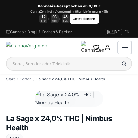
Cannabis-Rezept schon ab 9,99 €
CannaZen: kein Videotermin nötig · Lieferung in 48h
12
03
45
:
:
Jetzt sichern
STD
MIN
SEK
Cannabis Blog
|
Kochen & Backen
🇩🇪
DE
EN
Start
Sorten
La Sage x 24,0% THC | Nimbus Health
Anmelden
La Sage x 24,0% THC | Nimbus
Health