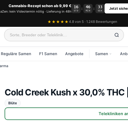
Cannabis-Rezept schon ab 9,99 €
16
46
33
:
:
Jetzt siche
STD
MIN
SEK
aZen: kein Videotermin nötig · Lieferung in 48h
★★★★★
4.8 von 5 · 1.248 Bewertungen
Reguläre Samen
F1 Samen
Angebote
Samen
Anb
harma
WA
Alle Samen an
K
Feminisierte S
V
Cold Creek Kush x 30,0% THC 
Autoflowering 
B
Reguläre Same
E
Blüte
F1 Samen
Telekliniken 
CBD Samen
Neue Sorten