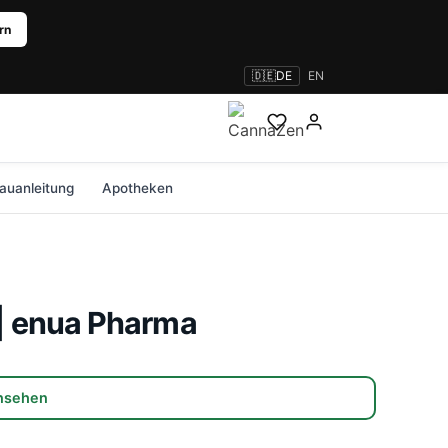
rn
🇩🇪
DE
EN
auanleitung
Apotheken
CHSTUM
UMGEBUNG
PFLEGE & 
Art
Merkmale
Belieb
sehen
eimung
Indoor Anbau
Schimmel
Sativa
Indoor
Kush
amen
egetationsphase
Outdoor Anbau
Beleuch
Anmelden
| enua Pharma
Indica
Outdoor
Cookie
Samen
lütephase
Erde & Substrate
CanG & 
Hybrid
Anfänger
Amnes
n
rnte & Trocknung
Düngung
Alle Gu
Autoflowering
Ertragreich
Skunk
ansehen
CBD-reich
Schnell blühend
Bluebe
F1 Hybrid
Kompakt
White