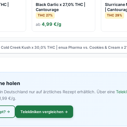
THC |
Black Garlic x 27,0% THC |
Slurricane
Cantourage
| Cantoura
THC 27%
THC 29%
4,99 €/g
ab
Cold Creek Kush x 30,0% THC | enua Pharma vs. Cookies & Cream x 
ne holen
in Deutschland nur auf ärztliches Rezept erhältlich. Über eine
Telekl
1,99 €/g.
ept? →
Telekliniken vergleichen →