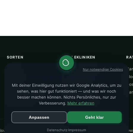
SORTEN
TELEKLINIKEN
RA
Blüten
Alle Telekliniken
Can
Nur notwendige Cookies
Extrakte
CannaZen
★
Glo
Wir haben da ein paar Cookies
Vapes
DrAnsay
Dos
Mit deiner Einwilligung nutzen wir Google Analytics, um zu
sehen, was hier gut funktioniert — und was wir noch
Günstigste Sorten
Nordleaf
Can
besser machen können. Nichts Persönliches, nur zur
Sorten-Finder
Teleklinik-Score
Verbesserung.
Mehr erfahren
Anpassen
Geht klar
Datenschutz
·
Impressum
rgleich. Preise täglich aktualisiert.
Alle Angaben ohne Gewä