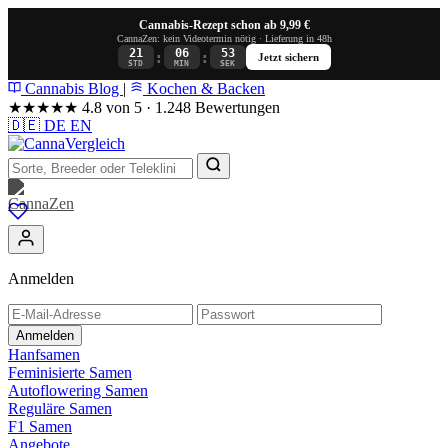
Cannabis-Rezept schon ab 9,99 €
CannaZen: kein Videotermin nötig · Lieferung in 48h
21
06
52
:
:
Jetzt sichern
STD
MIN
SEK
Cannabis Blog
|
Kochen & Backen
★★★★★
4.8 von 5 · 1.248 Bewertungen
🇩🇪
DE
EN
Anmelden
Anmelden
Hanfsamen
Feminisierte Samen
Autoflowering Samen
Reguläre Samen
F1 Samen
Angebote