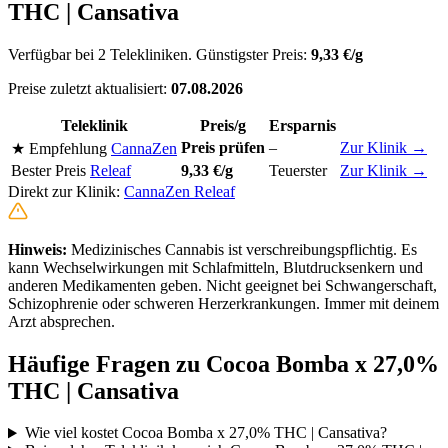
THC | Cansativa
Verfügbar bei 2 Telekliniken. Günstigster Preis:
9,33 €/g
Preise zuletzt aktualisiert:
07.08.2026
Teleklinik
Preis/g
Ersparnis
Preis prüfen
–
Zur Klinik →
★ Empfehlung
CannaZen
Bester Preis
Releaf
9,33 €/g
Teuerster
Zur Klinik →
Direkt zur Klinik:
CannaZen
Releaf
Hinweis:
Medizinisches Cannabis ist verschreibungspflichtig. Es
kann Wechselwirkungen mit Schlafmitteln, Blutdrucksenkern und
anderen Medikamenten geben. Nicht geeignet bei Schwangerschaft,
Schizophrenie oder schweren Herzerkrankungen. Immer mit deinem
Arzt absprechen.
Häufige Fragen zu Cocoa Bomba x 27,0%
THC | Cansativa
Wie viel kostet Cocoa Bomba x 27,0% THC | Cansativa?