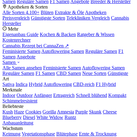
Samen
Reguläre Samen
F1 Samen
Angebote
Breeder & Hersteller
Apotheken & Sorten
Alle Sorten
4.100+
Blüten
Extrakte & Öle
Apotheken
Preisvergleich
Günstigste Sorten
Telekliniken Vergleich
Cannabis
Hersteller
Mehr
Eigenanbau Guide
Kochen & Backen
Ratgeber & Wissen
Kostenrechner
Cannabis Rezept bei CannaZen ↗
Feminisierte Samen
Autoflowering Samen
Reguläre Samen
F1
Samen
Angebote
Samen
Alle Samen ansehen
Feminisierte Samen
Autoflowering Samen
Reguläre Samen
F1 Samen
CBD Samen
Neue Sorten
Günstigste
Art
Sativa
Indica
Hybrid
Autoflowering
CBD-reich
F1 Hybrid
Merkmale
Indoor
Outdoor
Anfänger
Ertragreich
Schnell blühend
Kompakt
Schimmelresistent
Beliebteste
Kush
Haze
Cookies
Gorilla
Amnesia
Purple
Skunk
Cheese
Blueberry
Diesel
White Widow
Runtz
Anbauanleitung
Wachstum
Keimung
Vegetationsphase
Blütephase
Ernte & Trocknung