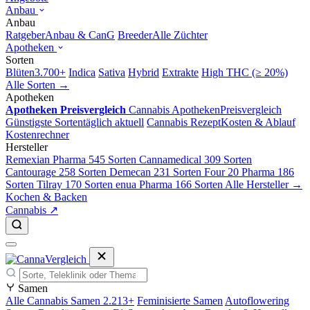
Anbau
Anbau
Ratgeber
Anbau & CanG
Breeder
Alle Züchter
Apotheken
Sorten
Blüten
3.700+
Indica
Sativa
Hybrid
Extrakte
High THC (≥ 20%)
Alle Sorten →
Apotheken
Apotheken Preisvergleich
Cannabis Apotheken
Preisvergleich
Günstigste Sorten
täglich aktuell
Cannabis Rezept
Kosten & Ablauf
Kostenrechner
Hersteller
Remexian Pharma
545 Sorten
Cannamedical
309 Sorten
Cantourage
258 Sorten
Demecan
231 Sorten
Four 20 Pharma
186
Sorten
Tilray
170 Sorten
enua Pharma
166 Sorten
Alle Hersteller →
Kochen & Backen
Cannabis ↗
Samen
Alle Cannabis Samen
2.213+
Feminisierte Samen
Autoflowering