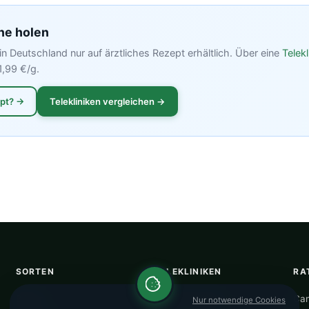
ne holen
in Deutschland nur auf ärztliches Rezept erhältlich. Über eine
Telekl
1,99 €/g.
ept? →
Telekliniken vergleichen →
SORTEN
TELEKLINIKEN
RA
Blüten
Alle Telekliniken
Can
Nur notwendige Cookies