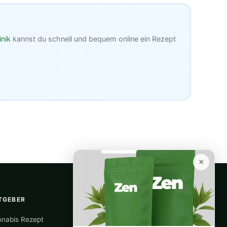
inik
kannst du schnell und bequem online ein Rezept
×
TGEBER
RECHTLICHES
nabis Rezept
Über uns