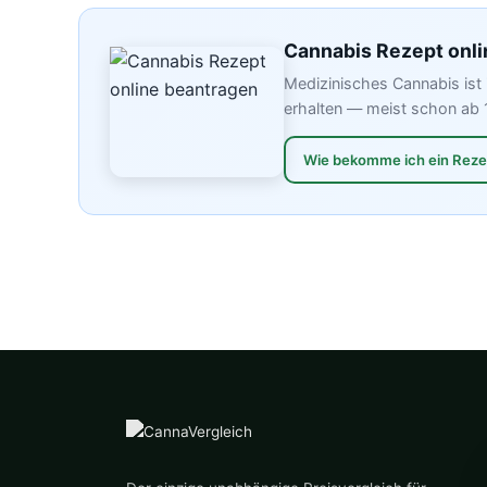
Cannabis Rezept onli
Medizinisches Cannabis ist 
erhalten — meist schon ab 
Wie bekomme ich ein Rez